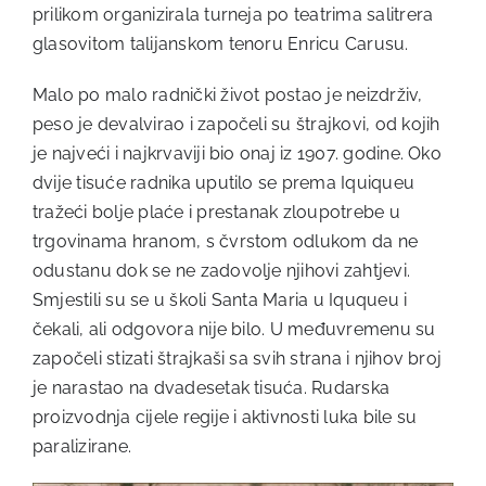
prilikom organizirala turneja po teatrima salitrera
glasovitom talijanskom tenoru Enricu Carusu.
Malo po malo radnički život postao je neizdrživ,
peso je devalvirao i započeli su štrajkovi, od kojih
je najveći i najkrvaviji bio onaj iz 1907. godine. Oko
dvije tisuće radnika uputilo se prema Iquiqueu
tražeći bolje plaće i prestanak zloupotrebe u
trgovinama hranom, s čvrstom odlukom da ne
odustanu dok se ne zadovolje njihovi zahtjevi.
Smjestili su se u školi Santa Maria u Iququeu i
čekali, ali odgovora nije bilo. U međuvremenu su
započeli stizati štrajkaši sa svih strana i njihov broj
je narastao na dvadesetak tisuća. Rudarska
proizvodnja cijele regije i aktivnosti luka bile su
paralizirane.