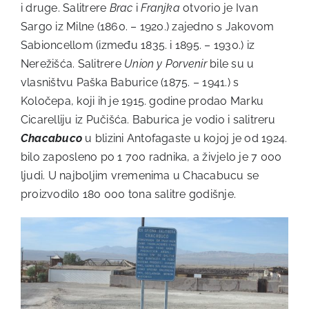
i druge. Salitrere
Brac
i
Franjka
otvorio je Ivan
Sargo iz Milne (1860. – 1920.) zajedno s Jakovom
Sabioncellom (između 1835. i 1895. – 1930.) iz
Nerežišća. Salitrere
Union y Porvenir
bile su u
vlasništvu Paška Baburice (1875. – 1941.) s
Koločepa, koji ih je 1915. godine prodao Marku
Cicarelliju iz Pučišća. Baburica je vodio i salitreru
Chacabuco
u blizini Antofagaste u kojoj je od 1924.
bilo zaposleno po 1 700 radnika, a živjelo je 7 000
ljudi. U najboljim vremenima u Chacabucu se
proizvodilo 180 000 tona salitre godišnje.