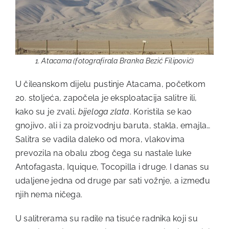
1. Atacama (fotografirala Branka Bezić Filipović)
U čileanskom dijelu pustinje Atacama, početkom
20. stoljeća, započela je eksploatacija salitre ili,
kako su je zvali,
bijeloga zlata
. Koristila se kao
gnojivo, ali i za proizvodnju baruta, stakla, emajla…
Salitra se vadila daleko od mora, vlakovima
prevozila na obalu zbog čega su nastale luke
Antofagasta, Iquique, Tocopilla i druge. I danas su
udaljene jedna od druge par sati vožnje, a između
njih nema ničega.
U salitrerama su radile na tisuće radnika koji su