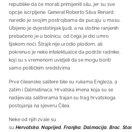
republike da će morati primijeniti silu, jer su sve
opcije iscrpljene. General Roberto Silva Renard
naredio je svojim postrojbama da pucaju u masu.
Ubijeno je dvjestotinjak ljudi, a na stotine ranjenih
prebačeno je u bolnicu, od čega je dio umro
tijekom noći. Štrajk nije urodio plodom, ali
pokrenuo je neke intelektualce da podrže radnike,
koji su s vremenom uvidjeli da se mogu boriti
samo političkim sredstvima.
Prve čileanske salitere bile su rukama Engleza, a
zatim i Dalmatinaca. Hrvatska imena koja su se
nadijevala salitrerama trajan su trag hrvatskoga
postojanja na sjeveru Čilea.
Neke od njih zvale su
su
Hervatska
,
Naprijed
,
Franjka
,
Dalmacija
,
Brac
,
Sta