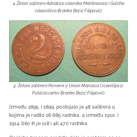
4. Žeton salitrere Adriatico vlasnika Mariknovica i Goicha
(vlasništvo Branka Bezić Filipović)
5. Žetoni salitrere Porvenir y Union Marcosa Cicarellija iz
Pušičća (arhiv Branke Bezić Filipović)
Između 1895. i 1899. postojalo je 48 salitrera u
kojima je radilo 18 685 radnika, a između 1910. i
1914. bilo ih je 118 i 46 470 radnika.