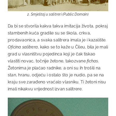
2. Smještaj u salitreri (Public Domain)
Da bi se stvorila kakva takva imitacija života, pokraj
stambenih kuća gradile su se škola, crkva,
prodavaonica, a svaka salitrera imala je i kazalište.
Oficina salitrera
, kako se to kaže u Čileu, bila je mali
grad u vlasništvu pojedinca koji je čak tiskao
vlastiti novac, točnije žetone, takozvane
fichas
.
Žetonima je plaćao radnike, a oni su ih trošili na
stan, hranu, odjeću i ostalo što je nudio, pa se na
kraju sve zarađeno vraćalo vlasniku. Ti žetoni nisu
imali nikakvu vrijednost izvan salitrere.