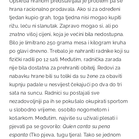
Opskrba hranom predstavljala je problem pa se
hrana racionalno prodavala. Ako si za određeni
tjedan kupio grah, toga tjedna nisi mogao kupiti
rižu, leću ni slanutak. Zapravo mogao si, ali po
znatno višoj cijeni, koja je većini bila nedostupna.
Bilo je limitrano 250 grama mesa i kilogram kruha
po glavi dnevno. Trebalo je nahraniti radnike koji su
fizički radili po 12 sati. Međutim, radnička zarada
nije bila dostatna za prehraniti obitelj. Redovi za
nabavku hrane bili su toliki da su žene za obaviti
kupnju padale u nesvijest čekajući po dva do tri
sata na suncu. Radnici su postajali sve
nezadovoljniji pa ih se pokušalo okupirati sportom
u slobodno vrijeme, osobito nogometom i
košarkom. Međutim, najviše su uživali plesati i
pjevati pa se govorilo:
Quien canta su
pena
espanta
(Tko pjeva, tugu tjera). Tako se jednom