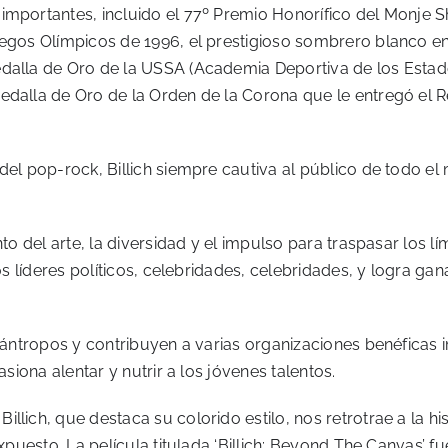
mportantes, incluido el 77º Premio Honorífico del Monje Sha
Juegos Olímpicos de 1996, el prestigioso sombrero blanco 
edalla de Oro de la USSA (Academia Deportiva de los Esta
edalla de Oro de la Orden de la Corona que le entregó el R
 del pop-rock, Billich siempre cautiva al público de todo e
to del arte, la diversidad y el impulso para traspasar los lí
idos líderes políticos, celebridades, celebridades, y logr
ilántropos y contribuyen a varias organizaciones benéficas
asiona alentar y nutrir a los jóvenes talentos.
lich, que destaca su colorido estilo, nos retrotrae a la his
expuesto. La película titulada ‘Billich: Beyond The Canvas’ f