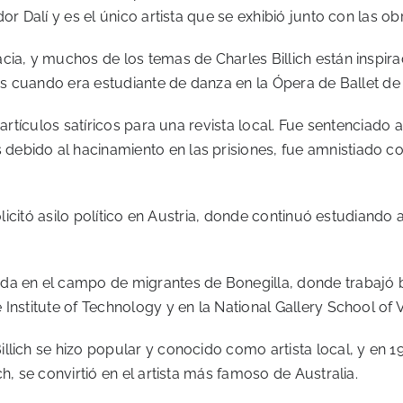
r Dalí y es el único artista que se exhibió junto con las obr
ia, y muchos de los temas de Charles Billich están inspirad
ños cuando era estudiante de danza en la Ópera de Ballet de 
artículos satíricos para una revista local. Fue sentenciado a
ebido al hacinamiento en las prisiones, fue amnistiado co
solicitó asilo político en Austria, donde continuó estudiand
ida en el campo de migrantes de Bonegilla, donde trabajó
nstitute of Technology y en la National Gallery School of V
ich se hizo popular y conocido como artista local, y en 1985
h, se convirtió en el artista más famoso de Australia.