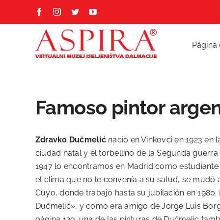
Skip
Facebook
Instagram
Twitter
YouTube
to
content
Página 
Famoso pintor argen
Zdravko Dučmelić
nació en Vinkovci en 1923 en l
ciudad natal y el torbellino de la Segunda guerra m
1947 lo encontramos en Madrid como estudiante b
el clima que no le convenía a su salud, se mudó a
Cuyo, donde trabajó hasta su jubilación en 1980. 
Dučmelić», y como era amigo de Jorge Luis Borges
página 129, una de las pinturas de Dučmelic tamb