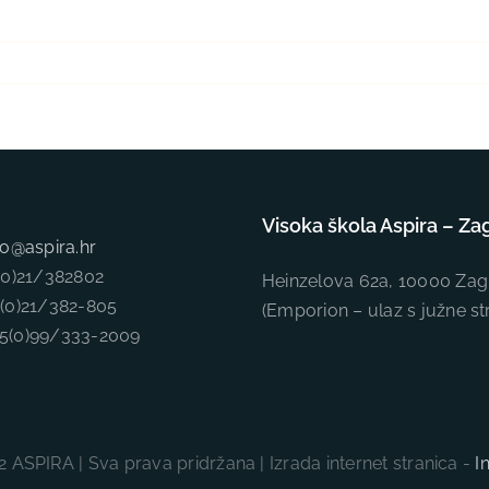
Visoka škola Aspira – Za
fo@aspira.hr
5(0)21/382802
Heinzelova 62a, 10000 Zag
5(0)21/382-805
(Emporion – ulaz s južne st
85(0)99/333-2009
 ASPIRA | Sva prava pridržana | Izrada internet stranica -
I