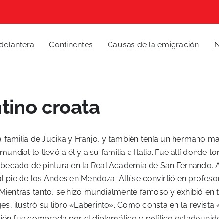
delantera
Continentes
Causas de la emigración
N
tino croata
a familia de Jucika y Franjo, y también tenía un hermano ma
undial lo llevó a él y a su familia a Italia. Fue allí donde 
ecado de pintura en la Real Academia de San Fernando. A 
l pie de los Andes en Mendoza. Allí se convirtió en profeso
Mientras tanto, se hizo mundialmente famoso y exhibió en to
, ilustró su libro «Laberinto». Como consta en la revista 
ién fue comprada por el diplomático y político estadounide