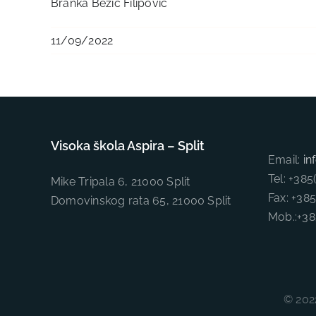
Branka Bezić Filipović
11/09/2022
Visoka škola Aspira – Split
Email:
in
Tel: +38
Mike Tripala 6, 21000 Split
Fax: +38
Domovinskog rata 65, 21000 Split
Mob.:+3
© 2022