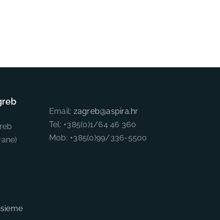
greb
Email:
zagreb@aspira.hr
Tel: +385(0)1/64 46 360
reb
Mob: +385(0)99/336-5500
rane)
nsieme