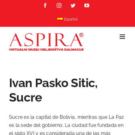
Skip
Facebook
Instagram
Twitter
YouTube
to
content
Español
Ivan Pasko Sitic,
Sucre
Sucre es la capital de Bolivia, mientras que La Paz
es la sede del gobierno. La ciudad fue fundada en
el siglo XVI y es considerada una de las más