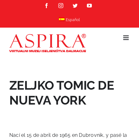
Skip
Facebook
Instagram
Twitter
YouTube
to
content
Español
ZELJKO TOMIC DE
NUEVA YORK
Nací el 15 de abril de 1965 en Dubrovnik, y pasé la