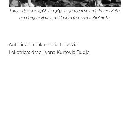
Tony s djecom, 1968. ili 1969., u gornjem su redu Peter i Zeta,
a u donjem Venessa i Cushla (arhiv obitelji Anich).
Autorica: Branka Bezić Filipović
Lekotrica: dr.sc. Ivana Kurtović Budja