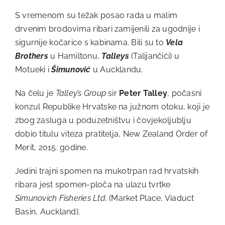
S vremenom su težak posao rada u malim
drvenim brodovima ribari zamijenili za ugodnije i
sigurnije kočarice s kabinama. Bili su to
Vela
Brothers
u Hamiltonu,
Talleys
(Talijančići) u
Motueki i
Šimunović
u Aucklandu.
Na čelu je
Talley’s Group
sir
Peter Talley
, počasni
konzul Republike Hrvatske na južnom otoku, koji je
zbog zasluga u poduzetništvu i čovjekoljublju
dobio titulu viteza pratitelja, New Zealand Order of
Merit, 2015. godine.
Jedini trajni spomen na mukotrpan rad hrvatskih
ribara jest spomen-ploča na ulazu tvrtke
Simunovich Fisheries Ltd
. (Market Place, Viaduct
Basin, Auckland).