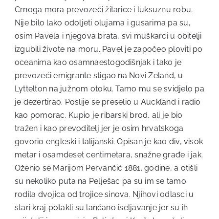
Crnoga mora prevozeći žitarice i luksuznu robu.
Nije bilo lako odoljeti olujama i gusarima pa su,
osim Pavela i njegova brata, svi muškarci u obitelji
izgubili živote na moru. Pavel je započeo ploviti po
oceanima kao osamnaestogodišnjak i tako je
prevozeći emigrante stigao na Novi Zeland, u
Lyttelton na južnom otoku. Tamo mu se svidjelo pa
je dezertirao. Poslije se preselio u Auckland i radio
kao pomorac. Kupio je ribarski brod, ali je bio
tražen i kao prevoditelj jer je osim hrvatskoga
govorio engleski i talijanski. Opisan je kao div, visok
metar i osamdeset centimetara, snažne građe i jak.
Oženio se Marijom Pervančić 1881. godine, a otišli
su nekoliko puta na Pelješac pa su im se tamo
rodila dvojica od trojice sinova. Njihovi odlasci u
stari kraj potakli su lančano iseljavanje jer su ih