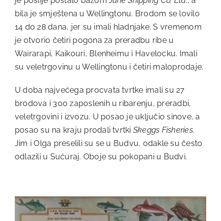
je poslije postalo bazom
Jurie Shipping Co. Ltd.,
a
bila je smještena u Wellingtonu. Brodom se lovilo
14 do 28 dana, jer su imali hladnjake. S vremenom
je otvorio četiri pogona za preradbu ribe u
Wairarapi, Kaikouri, Blenheimu i Havelocku. Imali
su veletrgovinu u Wellingtonu i četiri maloprodaje.
U doba najvećega procvata tvrtke imali su 27
brodova i 300 zaposlenih u ribarenju, preradbi,
veletrgovini i izvozu. U posao je uključio sinove, a
posao su na kraju prodali tvrtki
Skeggs Fisheries
.
Jim i Olga preselili su se u Budvu, odakle su često
odlazili u Sućuraj. Oboje su pokopani u Budvi.