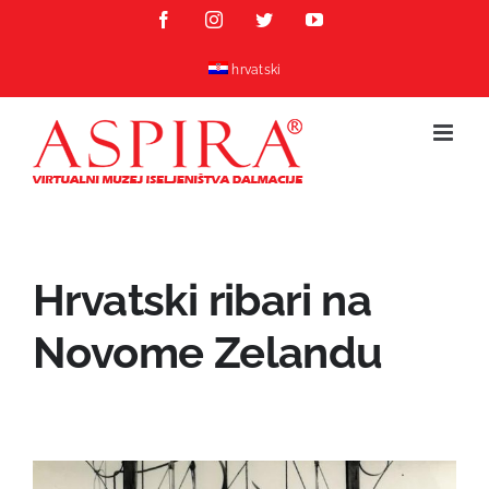
Skip
Facebook
Instagram
Twitter
YouTube
to
content
hrvatski
Hrvatski ribari na
Novome Zelandu