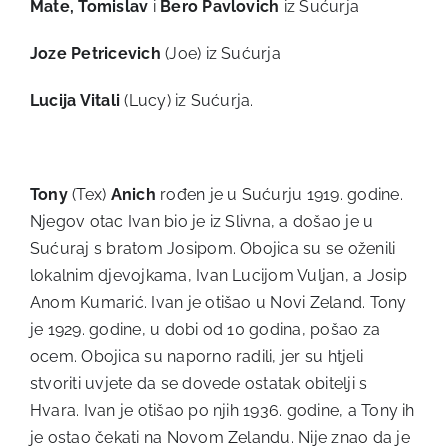
Mate, Tomislav
i
Bero Pavlovich
iz Sućurja
Joze Petricevich
(Joe) iz Sućurja
Lucija Vitali
(Lucy) iz Sućurja.
Tony
(Tex)
Anich
rođen je u Sućurju 1919. godine.
Njegov otac Ivan bio je iz Slivna, a došao je u
Sućuraj s bratom Josipom. Obojica su se oženili
lokalnim djevojkama, Ivan Lucijom Vuljan, a Josip
Anom Kumarić. Ivan je otišao u Novi Zeland. Tony
je 1929. godine, u dobi od 10 godina, pošao za
ocem. Obojica su naporno radili, jer su htjeli
stvoriti uvjete da se dovede ostatak obitelji s
Hvara. Ivan je otišao po njih 1936. godine, a Tony ih
je ostao čekati na Novom Zelandu. Nije znao da je