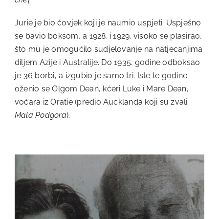
Jurie je bio čovjek koji je naumio uspjeti. Uspješno
se bavio boksom, a 1928. i 1929. visoko se plasirao,
što mu je omogućilo sudjelovanje na natjecanjima
diljem Azije i Australije. Do 1935. godine odboksao
je 36 borbi, a izgubio je samo tri. Iste te godine
oženio se Olgom Dean, kćeri Luke i Mare Dean,
voćara iz Oratie (predio Aucklanda koji su zvali
Mala Podgora
).