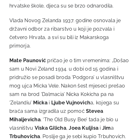
hrvatske škole, djeca su se brzo odnarodila.
Vlada Novog Zelanda 1937. godine osnovala je
državni odbor za ribarstvo u koji je pozvala i
četvero Hrvata, a svi su bili iz Makarskoga
primorja.
Mate Paunović
pričao je o tim vremenima: „Došao
sam u Novi Zeland 1934. u dobi od 15 godina i
pridružio se posadi broda ‘Podgora’ u vlasništvu
mog ujca Micka Vele. Nakon šest mjeseci prešao
sam na brod ‘Dalmacia’ Nicka Kokicha pa na
‘Zelandiu’
Micka
i
Ljube Vujnovich
a, kojega su
braća sama izgradila uz pomoć
Stevea
Mihaljevicha
. ‘The Old Busy Bee’ tada je bio u
vlasništvu
Viska
Gilicha
,
Joea Kuljisa
i
Jim
a
Trbuhovicha
. Poslije ga je sebi kupio Trbuhovich.