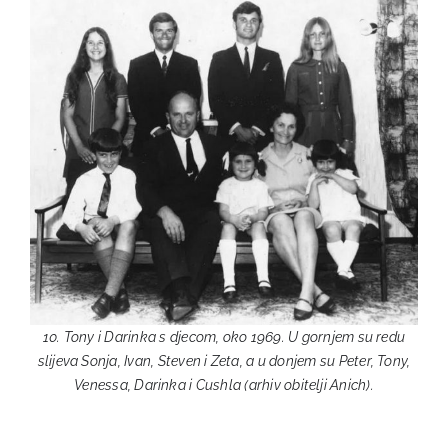
10. Tony i Darinka s djecom, oko 1969. U gornjem su redu
slijeva Sonja, Ivan, Steven i Zeta, a u donjem su Peter, Tony,
Venessa, Darinka i Cushla (arhiv obitelji Anich).