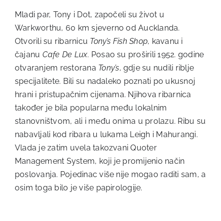
Mladi par, Tony i Dot, započeli su život u
Warkworthu, 60 km sjeverno od Aucklanda.
Otvorili su ribarnicu
Tony’s Fish Shop
, kavanu i
čajanu
Cafe De Lux
. Posao su proširili 1952. godine
otvaranjem restorana
Tony’s
, gdje su nudili riblje
specijalitete. Bili su nadaleko poznati po ukusnoj
hrani i pristupačnim cijenama. Njihova ribarnica
također je bila popularna među lokalnim
stanovništvom, ali i među onima u prolazu. Ribu su
nabavljali kod ribara u lukama Leigh i Mahurangi.
Vlada je zatim uvela takozvani Quoter
Management System, koji je promijenio način
poslovanja. Pojedinac više nije mogao raditi sam, a
osim toga bilo je više papirologije.