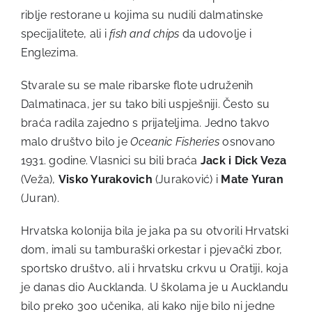
riblje restorane u kojima su nudili dalmatinske
specijalitete, ali i
fish and chips
da udovolje i
Englezima.
Stvarale su se male ribarske flote udruženih
Dalmatinaca, jer su tako bili uspješniji. Često su
braća radila zajedno s prijateljima. Jedno takvo
malo društvo bilo je
Oceanic Fisheries
osnovano
1931. godine. Vlasnici su bili braća
Jack i Dick Veza
(Veža),
Visko Yurakovich
(Juraković) i
Mate Yuran
(Juran).
Hrvatska kolonija bila je jaka pa su otvorili Hrvatski
dom, imali su tamburaški orkestar i pjevački zbor,
sportsko društvo, ali i hrvatsku crkvu u Oratiji, koja
je danas dio Aucklanda. U školama je u Aucklandu
bilo preko 300 učenika, ali kako nije bilo ni jedne