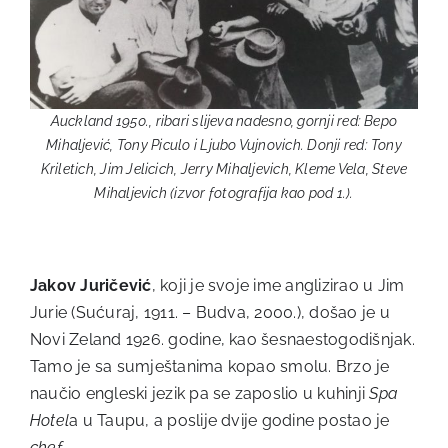
Auckland 1950., ribari slijeva nadesno, gornji red: Bepo
Mihaljević, Tony Piculo i Ljubo Vujnovich. Donji red: Tony
Kriletich, Jim Jelicich, Jerry Mihaljevich, Kleme Vela, Steve
Mihaljevich (izvor fotografija kao pod 1.).
Jakov Juričević
, koji je svoje ime anglizirao u Jim
Jurie (Sućuraj, 1911. – Budva, 2000.), došao je u
Novi Zeland 1926. godine, kao šesnaestogodišnjak.
Tamo je sa sumještanima kopao smolu. Brzo je
naučio engleski jezik pa se zaposlio u kuhinji
Spa
Hotel
a u Taupu, a poslije dvije godine postao je
chef
.