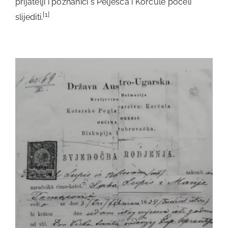
prijatelji i poznanici s Pelješca i Korčule počeli
[1]
slijediti.