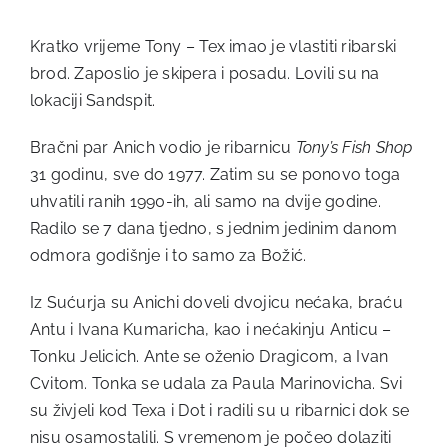
Kratko vrijeme Tony – Tex imao je vlastiti ribarski
brod. Zaposlio je skipera i posadu. Lovili su na
lokaciji Sandspit.
Bračni par Anich vodio je ribarnicu
Tony’s Fish Shop
31 godinu, sve do 1977. Zatim su se ponovo toga
uhvatili ranih 1990-ih, ali samo na dvije godine.
Radilo se 7 dana tjedno, s jednim jedinim danom
odmora godišnje i to samo za Božić.
Iz Sućurja su Anichi doveli dvojicu nećaka, braću
Antu i Ivana Kumaricha, kao i nećakinju Anticu –
Tonku Jelicich. Ante se oženio Dragicom, a Ivan
Cvitom. Tonka se udala za Paula Marinovicha. Svi
su živjeli kod Texa i Dot i radili su u ribarnici dok se
nisu osamostalili. S vremenom je počeo dolaziti