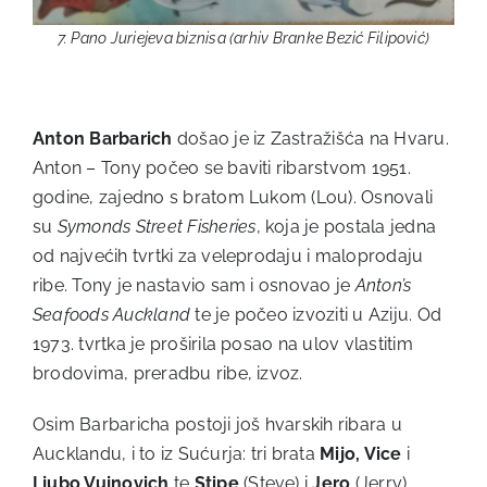
7. Pano Juriejeva biznisa (arhiv Branke Bezić Filipović)
Anton Barbarich
došao je iz Zastražišća na Hvaru.
Anton – Tony počeo se baviti ribarstvom 1951.
godine, zajedno s bratom Lukom (Lou). Osnovali
su
Symonds Street Fisheries
, koja je postala jedna
od najvećih tvrtki za veleprodaju i maloprodaju
ribe. Tony je nastavio sam i osnovao je
Anton’s
Seafoods
Auckland
te je počeo izvoziti u Aziju. Od
1973. tvrtka je proširila posao na ulov vlastitim
brodovima, preradbu ribe, izvoz.
Osim Barbaricha postoji još hvarskih ribara u
Aucklandu, i to iz Sućurja: tri brata
Mijo, Vice
i
Ljubo Vujnovich
te
Stipe
(Steve) i
Jero
(Jerry)