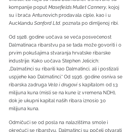
kompanije poput
Masefields Mullet Cannery
, kojoj
su i braća Antunovich prodavala ciple, kao i u
Aucklandu
Sanford Ltd
. poznata po dimljenoj ribi.
Od 1928. godine uočava se veća posvećenost
Dalmatinaca ribarstvu pa se tada može govoriti i o
prvim pokušajima stvaranja hrvatske ribarske
industrije. Kako uočava Stephen Jelicich:
„Dalmatinci su ribarili kao Dalmatinci, ali i postizali
uspjehe kao Dalmatinci.“ Od 1936. godine osniva se
ribarska zadruga
Vela i drugovi
s kapitalom od 13
milijuna kuna (misli se na kune iz vremena NDH),
dok je ukupni kapital naših ribara iznosio 30
milijuna kuna.
Odmičući se od posla na nalazištima smole i
okrećući se ribarstvu, Dalmatinci su počeli otvarati