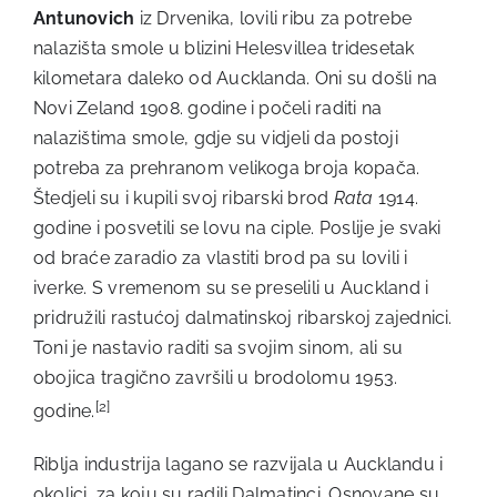
Antunovich
iz Drvenika, lovili ribu za potrebe
nalazišta smole u blizini Helesvillea tridesetak
kilometara daleko od Aucklanda. Oni su došli na
Novi Zeland 1908. godine i počeli raditi na
nalazištima smole, gdje su vidjeli da postoji
potreba za prehranom velikoga broja kopača.
Štedjeli su i kupili svoj ribarski brod
Rata
1914.
godine i posvetili se lovu na ciple. Poslije je svaki
od braće zaradio za vlastiti brod pa su lovili i
iverke. S vremenom su se preselili u Auckland i
pridružili rastućoj dalmatinskoj ribarskoj zajednici.
Toni je nastavio raditi sa svojim sinom, ali su
obojica tragično završili u brodolomu 1953.
[2]
godine.
Riblja industrija lagano se razvijala u Aucklandu i
okolici, za koju su radili Dalmatinci. Osnovane su