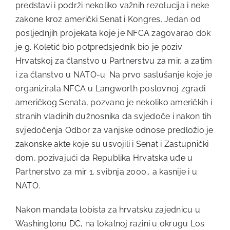
predstavi i podrži nekoliko važnih rezolucija i neke
zakone kroz američki Senat i Kongres. Jedan od
posljednjih projekata koje je NFCA zagovarao dok
je g. Koletić bio potpredsjednik bio je poziv
Hrvatskoj za članstvo u Partnerstvu za mir, a zatim
i za članstvo u NATO-u. Na prvo saslušanje koje je
organizirala NFCA u Langworth poslovnoj zgradi
američkog Senata, pozvano je nekoliko američkih i
stranih vladinih dužnosnika da svjedoče i nakon tih
svjedočenja Odbor za vanjske odnose predložio je
zakonske akte koje su usvojili i Senat i Zastupnički
dom, pozivajući da Republika Hrvatska uđe u
Partnerstvo za mir 1. svibnja 2000., a kasnije i u
NATO.
Nakon mandata lobista za hrvatsku zajednicu u
Washingtonu DC, na lokalnoj razini u okrugu Los