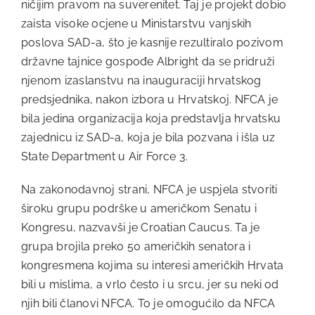
ničijim pravom na suverenitet. Taj je projekt dobio
zaista visoke ocjene u Ministarstvu vanjskih
poslova SAD-a, što je kasnije rezultiralo pozivom
državne tajnice gospođe Albright da se pridruži
njenom izaslanstvu na inauguraciji hrvatskog
predsjednika, nakon izbora u Hrvatskoj. NFCA je
bila jedina organizacija koja predstavlja hrvatsku
zajednicu iz SAD-a, koja je bila pozvana i išla uz
State Department u Air Force 3.
Na zakonodavnoj strani, NFCA je uspjela stvoriti
široku grupu podrške u američkom Senatu i
Kongresu, nazvavši je Croatian Caucus. Ta je
grupa brojila preko 50 američkih senatora i
kongresmena kojima su interesi američkih Hrvata
bili u mislima, a vrlo često i u srcu, jer su neki od
njih bili članovi NFCA. To je omogućilo da NFCA