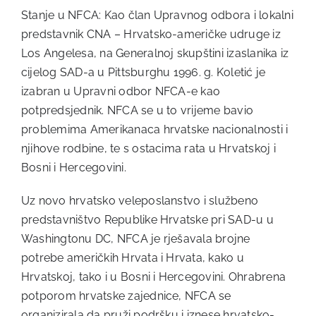
Stanje u NFCA: Kao član Upravnog odbora i lokalni
predstavnik CNA – Hrvatsko-američke udruge iz
Los Angelesa, na Generalnoj skupštini izaslanika iz
cijelog SAD-a u Pittsburghu 1996. g. Koletić je
izabran u Upravni odbor NFCA-e kao
potpredsjednik. NFCA se u to vrijeme bavio
problemima Amerikanaca hrvatske nacionalnosti i
njihove rodbine, te s ostacima rata u Hrvatskoj i
Bosni i Hercegovini.
Uz novo hrvatsko veleposlanstvo i službeno
predstavništvo Republike Hrvatske pri SAD-u u
Washingtonu DC, NFCA je rješavala brojne
potrebe američkih Hrvata i Hrvata, kako u
Hrvatskoj, tako i u Bosni i Hercegovini. Ohrabrena
potporom hrvatske zajednice, NFCA se
organizirala da pruži podršku i iznese hrvatsko-