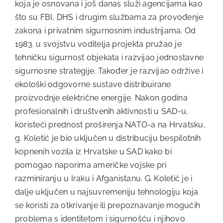
koja je osnovana i još danas služi agencijama kao
što su FBI, DHS i drugim službama za provođenje
zakona i privatnim sigurnosnim industrijama. Od
1983. u svojstvu voditelja projekta pružao je
tehničku sigurnost objekata i razvijao jednostavne
sigurnosne strategije. Također je razvijao održive i
ekološki odgovorne sustave distribuirane
proizvodnje električne energije. Nakon godina
profesionalnih i društvenih aktivnosti u SAD-u,
koristeći prednost proširenja NATO-a na Hrvatsku,
g. Koletić je bio uključen u distribuciju bespilotnih
kopnenih vozila iz Hrvatske u SAD kako bi
pomogao naporima američke vojske pri
razminiranju u Iraku i Afganistanu. G. Koletić je i
dalje uključen u najsuvremeniju tehnologiju koja
se koristi za otkrivanje ili prepoznavanje mogućih
problema s identitetom i sigurnošću i njihovo