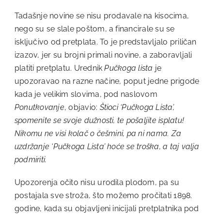
Tadašnje novine se nisu prodavale na kisocima,
nego su se slale poštom, a financirale su se
isključivo od pretplata. To je predstavljalo priličan
izazov, jer su brojni primali novine, a zaboravljali
platiti pretplatu. Urednik
Pučkoga lista
je
upozoravao na razne načine, poput jedne prigode
kada je velikim slovima, pod naslovom
Ponutkovanje
, objavio:
Štioci ‘Pučkoga Lista’,
spomenite se svoje dužnosti, te pošaljite isplatu!
Nikomu ne visi kolač o češmini, pa ni nama. Za
uzdržanje ‘Pučkoga Lista’ hoće se troška, a taj valja
podmiriti.
Upozorenja očito nisu urodila plodom, pa su
postajala sve stroža, što možemo pročitati 1898.
godine, kada su objavljeni inicijali pretplatnika pod