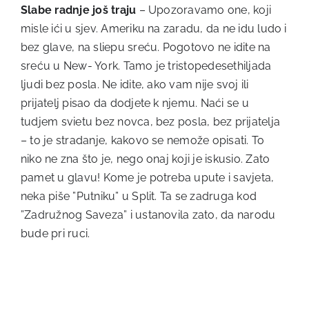
Slabe radnje još traju
– Upozoravamo one, koji
misle ići u sjev. Ameriku na zaradu, da ne idu ludo i
bez glave, na sliepu sreću. Pogotovo ne idite na
sreću u New- York. Tamo je tristopedesethiljada
ljudi bez posla. Ne idite, ako vam nije svoj ili
prijatelj pisao da dodjete k njemu. Naći se u
tudjem svietu bez novca, bez posla, bez prijatelja
– to je stradanje, kakovo se nemože opisati. To
niko ne zna što je, nego onaj koji je iskusio. Zato
pamet u glavu! Kome je potreba upute i savjeta,
neka piše ”Putniku” u Split. Ta se zadruga kod
”Zadružnog Saveza” i ustanovila zato, da narodu
bude pri ruci.