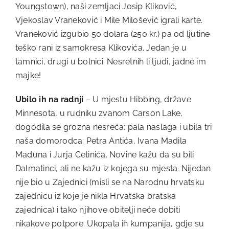
Youngstown), naši zemljaci Josip Kliković,
Vjekoslav Vraneković i Mile Milošević igrali karte.
Vraneković izgubio 50 dolara (250 kr.) pa od ljutine
teško rani iz samokresa Klikovića. Jedan je u
tamnici, drugi u bolnici. Nesretnih li ljudi, jadne im
majke!
Ubilo ih na radnji
– U mjestu Hibbing, države
Minnesota, u rudniku zvanom Carson Lake,
dogodila se grozna nesreća: pala naslaga i ubila tri
naša domorodca: Petra Antića, Ivana Madila
Maduna i Jurja Cetinića. Novine kažu da su bili
Dalmatinci, ali ne kažu iz kojega su mjesta. Nijedan
nije bio u Zajednici (misli se na Narodnu hrvatsku
zajednicu iz koje je nikla Hrvatska bratska
zajednica) i tako njihove obitelji neće dobiti
nikakove potpore. Ukopala ih kumpanija, gdje su