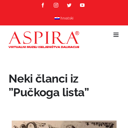
Skip
Facebook
Instagram
Twitter
YouTube
to
content
hrvatski
Neki članci iz
”Pučkoga lista”