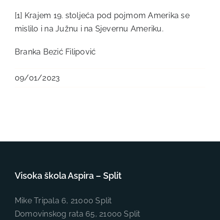
[1]
Krajem 19. stoljeća pod pojmom Amerika se
mislilo i na Južnu i na Sjevernu Ameriku.
Branka Bezić Filipović
09/01/2023
Visoka škola Aspira – Split
Mike Tripala 6, 21000 Split
Domovinskog rata 65, 21000 Split