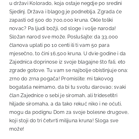
u državi Kolorado, koja ostaje negdje po sredini
Sjedinj. Država i blagog je podneblja. Zgrada će
zapasti od 500 do 700,000 kruna. Okle toliki
novac? Pa ljudi božji, od sloge i volje naroda!
Složan narod sve može. Poslušajte: da 33,000
članova uplati po 10 centi ili ti vam 50 para
mjesečno, to čini 16,500 kruna. U dvie godine i da
Zajednica doprinose iz svoje blagajne što fali, eto
zgrade gotove. Tu vam se najbolje obistinjuje ona:
zrno do zrna pogača! Promislite: mi takovog
bogataša neimamo, da bi tu svotu darovao; svaki
član Zajednice o sebi je siromah, ali tridesetitri
hiljade siromaha, a da tako rekuć niko i ne oćuti,
mogu da podignu Dom za svoje bolesne drugove,
koji stoji do tri četvrti milijuna kruna! Sloga sve
može!