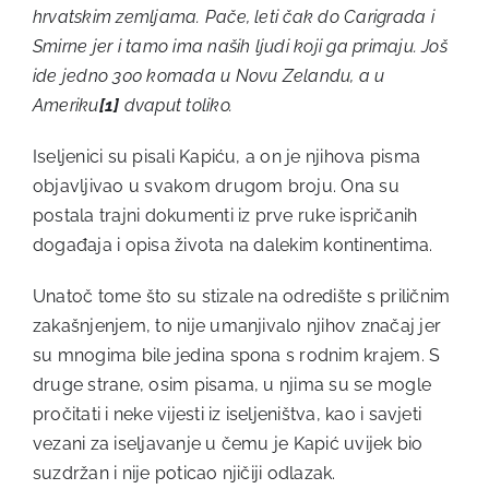
hrvatskim zemljama. Pače, leti čak do Carigrada i
Smirne jer i tamo ima naših ljudi koji ga primaju. Još
ide jedno 300 komada u Novu Zelandu, a u
Ameriku
[1]
dvaput toliko.
Iseljenici su pisali Kapiću, a on je njihova pisma
objavljivao u svakom drugom broju. Ona su
postala trajni dokumenti iz prve ruke ispričanih
događaja i opisa života na dalekim kontinentima.
Unatoč tome što su stizale na odredište s priličnim
zakašnjenjem, to nije umanjivalo njihov značaj jer
su mnogima bile jedina spona s rodnim krajem. S
druge strane, osim pisama, u njima su se mogle
pročitati i neke vijesti iz iseljeništva, kao i savjeti
vezani za iseljavanje u čemu je Kapić uvijek bio
suzdržan i nije poticao njičiji odlazak.