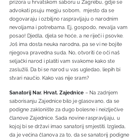
prizora u hrvatskom saboru u Zagrebu, gdje se
advokati psuju megju sobom, mjesto da se
dogovaraju i ozbiljno raspravljaju o narodnim
nevoljama i potrebama. Ej, gospodo, nevalja vam
posao! Djedla, djela se hoće, a ne riječi i psovke.
Još ima dosta neuka narodna, pa se vi ne bojite
njegova pravedna suda. No, otvoriti će oči naš
seljački narod i platiti vam svakome kako ste
zaslužili. Da bi se narod u vas ugledao, liepih bi
stvari naučio. Kako vas nije sram?
Sanatorij Nar. Hrvat. Zajednice
– Na zadnjem
saborisanju Zajednice bilo je glasovano, da se
podigne zaklonište za dugo bolesne i neizlječive
članove Zajednice. Sada novine raspravljaju, u
kojoj bi se državi imao sanatorij smjestiti. Izgleda,
da je većina članova za to, da se sanatorij podigne