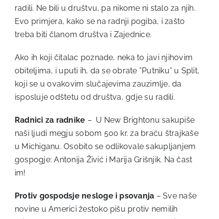
radili. Ne bili u društvu, pa nikome ni stalo za njih.
Evo primjera, kako se na radnji pogiba, i zašto
treba biti članom društva i Zajednice.
Ako ih koji čitalac poznade, neka to javi njihovim
obiteljima, i uputi ih, da se obrate ”Putniku” u Split,
koji se u ovakovim slučajevima zauzimlje, da
isposluje odštetu od društva, gdje su radili.
Radnici za radnike
– U New Brightonu sakupiše
naši ljudi megju sobom 500 kr. za braću štrajkaše
u Michiganu. Osobito se odlikovale sakupljanjem
gospogje: Antonija Živić i Marija Grišnjik. Na čast
im!
Protiv gospodsje nesloge i psovanja
– Sve naše
novine u Americi žestoko pišu protiv nemilih