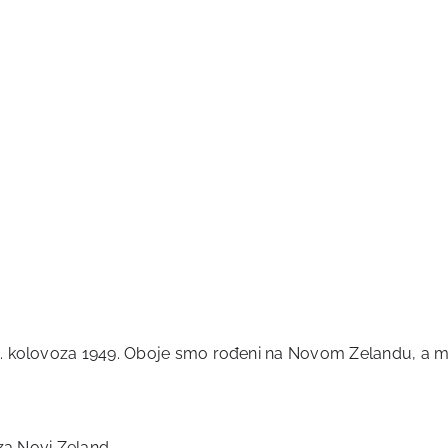
. kolovoza 1949. Oboje smo rođeni na Novom Zelandu, a ma
 za Novi Zeland.