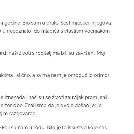
24 godine. Bio sam u braku šest mjeseci i njegova
io u nepoznato, do mladića s vlastitim voćnjakom
 naši životi s roditeljima bili su savršeni. Moj
aznicima i slično, a svima nam je omogućilo odmor
iznenada i naši su se životi zauvijek promijenili.
e ženidbe. Znali smo da je ovdje došao jer je
njim razgovarao.
 koji su nam u rodu. Bilo je to iskustvo koje nas