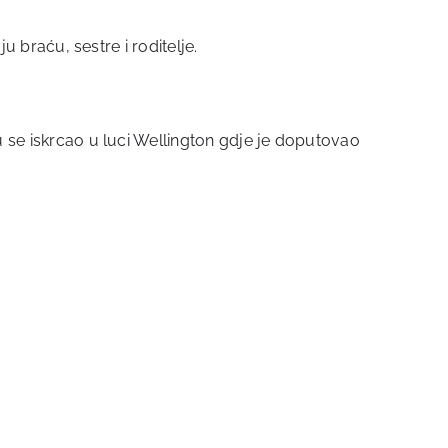
u braću, sestre i roditelje.
du se iskrcao u luci Wellington gdje je doputovao