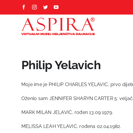
Skip
Facebook
Instagram
Twitter
YouTube
to
content
Philip Yelavich
Moje ime je PHILIP CHARLES YELAVIC, prvo dijete
Oženio sam JENNIFER SHARYN CARTER 5. veljače 
MARK MILAN JELAVIĆ, rođen 13.09.1979.
MELISSA LEAH YELAVIC, rođena 02.04.1982.