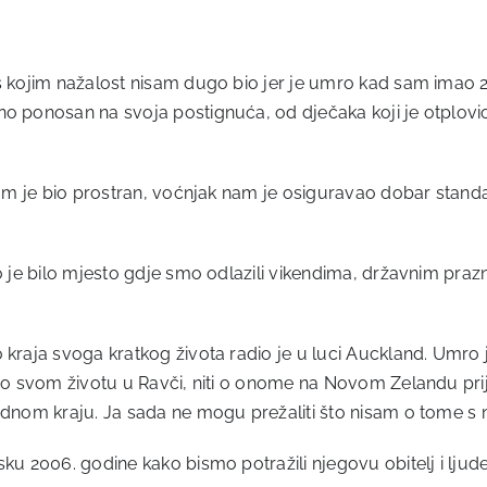
 s kojim nažalost nisam dugo bio jer je umro kad sam imao 
no ponosan na svoja postignuća, od dječaka koji je otplov
om je bio prostran, voćnjak nam je osiguravao dobar standard,
to je bilo mjesto gdje smo odlazili vikendima, državnim pr
kraja svoga kratkog života radio je u luci Auckland. Umro je 
o o svom životu u Ravči, niti o onome na Novom Zelandu prij
rodnom kraju. Ja sada ne mogu prežaliti što nisam o tome s 
ku 2006. godine kako bismo potražili njegovu obitelj i ljude