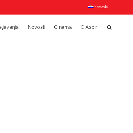
hrvatski
eljavanja
Novosti
O nama
O Aspiri