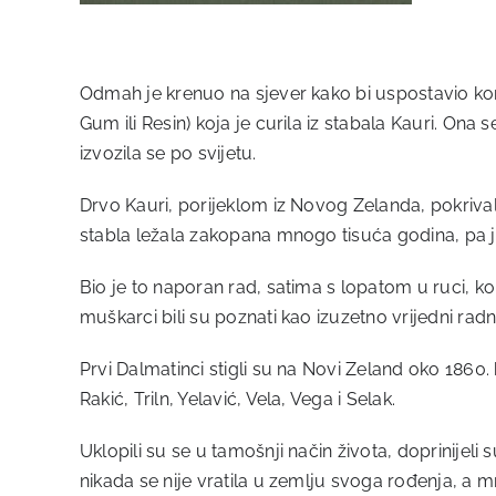
Odmah je krenuo na sjever kako bi uspostavio konta
Gum ili Resin) koja je curila iz stabala Kauri. Ona s
izvozila se po svijetu.
Drvo Kauri, porijeklom iz Novog Zelanda, pokrivalo
stabla ležala zakopana mnogo tisuća godina, pa j
Bio je to naporan rad, satima s lopatom u ruci, ko
muškarci bili su poznati kao izuzetno vrijedni radn
Prvi Dalmatinci stigli su na Novi Zeland oko 1860
Rakić, Triln, Yelavić, Vela, Vega i Selak.
Uklopili su se u tamošnji način života, doprinije
nikada se nije vratila u zemlju svoga rođenja, a 