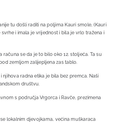
je tu došli raditi na poljima Kauri smole, (Kauri
vrhe i imala je vrijednost i bila je vrlo tražena i
računa se da je to bilo oko 12. stoljeća. Ta su
pod zemljom zalijepljena zas tablo.
i njihova radna etika je bila bez premca. Naši
zelandskom društvu.
uglavnom s područja Vrgorca i Ravče, prezimena
 su se lokalnim djevojkama, većina muškaraca