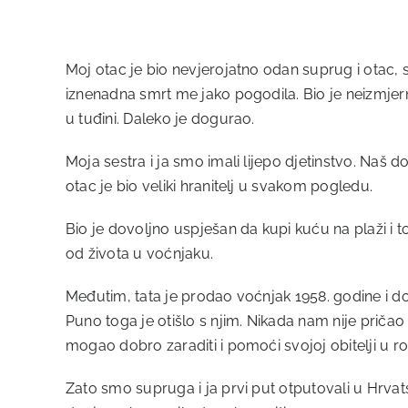
Moj otac je bio nevjerojatno odan suprug i otac,
iznenadna smrt me jako pogodila. Bio je neizmjer
u tuđini. Daleko je dogurao.
Moja sestra i ja smo imali lijepo djetinstvo. Naš d
otac je bio veliki hranitelj u svakom pogledu.
Bio je dovoljno uspješan da kupi kuću na plaži i 
od života u voćnjaku.
Međutim, tata je prodao voćnjak 1958. godine i do 
Puno toga je otišlo s njim. Nikada nam nije priča
mogao dobro zaraditi i pomoći svojoj obitelji u 
Zato smo supruga i ja prvi put otputovali u Hrvats