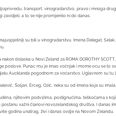
oljoprivredu, transport, vinogradarstvo, pravo i mnoga drug
 zavidjeli, a to se nije promijenilo ni do danas.
 najuspješniji su bili u vinogradarstvu. Imena Delegat, Selak
vu.
na nakon dolaska u Novi Zeland za ROMA DOROTHY SCOTT, 19
uge poslove. Punac mu je imao voćnjak i mome ocu se to svi
jelu Aucklanda pogodnom za voćarstvo. Uglavnom su tu živ
lević, Šoljan, Erceg, Ozić, neka su od imena koja su imala vo
ljudima, njihovim podvizima, postignućima, teškoćama s koj
pe i postanu važni članovi novozelandskog društva. I danas 
više godina unatrag, živi i danas ovdje na Novom Zelandu.