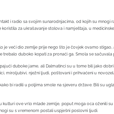
kt i radio sa svojim sunarodnjacima, od kojih su mnogi rani
e koristila za ukrašavanje stolova i namještaja, u medicinske s
 je veći dio zemlje prije nego što je čovjek ovamo stigao, a 
e trebalo duboko kopati za pronaći ga. Smola se sačuvala 
pajući duboke jame, ali Dalmatinci su u tome bili jako dobri 
ici, miroljubivi, nježni ljudi, poštovani i prihvaćeni u novo
. kako bi radili u poljima smole na sjeveru države. Bili su 
li su kulturi ove vrlo mlade zemlje, poput moga oca oženili
mnogi su s vremenom postali uspješni poslovni ljudi.