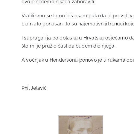
dvoje nećemo nikada zaboraviti.
Vratili smo se tamo još osam puta da bi proveli vrij
bio n ato ponosan. To su najemotivniji trenuci koj
I supruga i ja po dolasku u Hrvatsku osjećamo da
što mi je pružio čast da budem dio njega.
A voćnjak u Hendersonu ponovo je u rukama obitelj
Phil Jelavić.