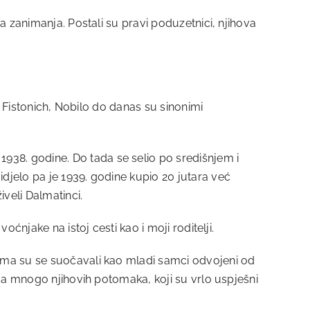
a zanimanja. Postali su pravi poduzetnici, njihova
, Fistonich, Nobilo do danas su sinonimi
38. godine. Do tada se selio po središnjem i
djelo pa je 1939. godine kupio 20 jutara već
eli Dalmatinci.
ćnjake na istoj cesti kao i moji roditelji.
ima su se suočavali kao mladi samci odvojeni od
ima mnogo njihovih potomaka, koji su vrlo uspješni