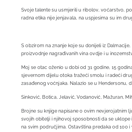
Svoje talente su usmjerili u ribolov, voćarstvo, p
radna etika nije jenjavala, na uspjesima su im drugi
S obzirom na znanje koje su donijeli iz Dalmacije,
proizvodnje nagrađivanih vina ovdje i u inozemst
Moj se otac oženio u dobi od 31 godine, 15 godi
sjevernom dijelu otoka tražeći smolu i radeći dr
zasađenog voćnjaka. Nalazio se u Hendersonu, di
Sinković, Botica, Jelavić, Vodanović, Mažuran, Miha
Brojne su knjige napisane o ovim nevjerojatnim 
svojih obitelji i njihovoj sposobnosti da se uklo
na svim područjima. Ostavština predaka od 100 i 