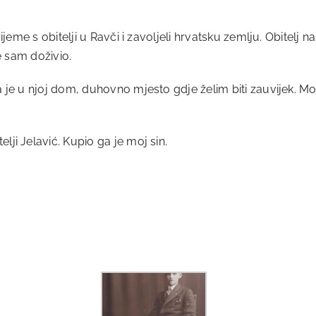
eme s obitelji u Ravči i zavoljeli hrvatsku zemlju. Obitelj na
e sam doživio.
 je u njoj dom, duhovno mjesto gdje želim biti zauvijek. M
i Jelavić. Kupio ga je moj sin.