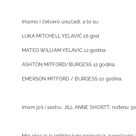
Imamo I četvero unučadi, a to su:
LUKA MITCHELL YELAVIĆ 16 god
MATEO WILLIAM YELAVIC 12 godina
ASHTON MITFORD/BURGESS 12 godina
EMERSON MITFORD / BURGESS 10 godina.
Imam još i sestru, JILL ANNE SHORTT, rođenu 30
Moj otac je iz splitske luke isplovio iz Jugoslavije