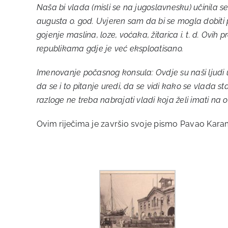
Naša bi vlada (misli se na jugoslavnesku) učinila s
augusta o. god. Uvjeren sam da bi se mogla dobiti
gojenje maslina, loze, voćaka, žitarica i. t. d. Ovih
republikama gdje je već eksploatisano.
Imenovanje počasnog konsula: Ovdje su naši ljudi u
da se i to pitanje uredi, da se vidi kako se vlada
razloge ne treba nabrajati vladi koja želi imati na o
Ovim riječima je završio svoje pismo Pavao Kara