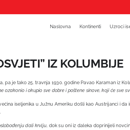
Naslovna
Kontinenti
Uzroci is
SVJETI” IZ KOLUMBIJE
vina, pa je tako 25. travnja 1930. godine Pavao Karaman iz K
me ozakonio i okupio sve dobre i poštene sinove, koji će sve 
ina iseljenika u Južnu Ameriku došli kao Austrijanci i da im 
.
slobođenju dali krvlju
, dok su oni iz daleka doprinijeli novci