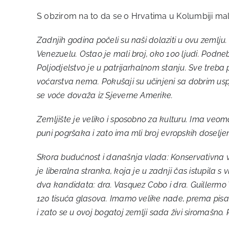
S obzirom na to da se o Hrvatima u Kolumbiji malo
Zadnjih godina počeli su naši dolaziti u ovu zemlju.
Venezuelu. Ostao je mali broj, oko 100 ljudi. Podneb
Poljodjelstvo je u patrijarhalnom stanju. Sve treba
voćarstva nema. Pokušaji su učinjeni sa dobrim usp
se voće dovaža iz Sjeverne Amerike.
Zemljište je veliko i sposobno za kulturu. Ima veom
puni pogršaka i zato ima mli broj evropskih doselje
Skora budućnost i današnja vlada: Konservativna vla
je liberalna stranka, koja je u zadnji čas istupila
dva kandidata: dra. Vasquez Cobo i dra. Guillermo 
120 tisuća glasova. Imamo velike nade, prema pisa
i zato se u ovoj bogatoj zemlji sada živi siromašno