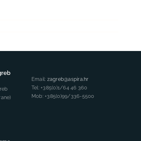
greb
Email:
zagreb@aspira.hr
Tel: +385(0)1/64 46 360
reb
Mob: +385(0)99/336-5500
rane)