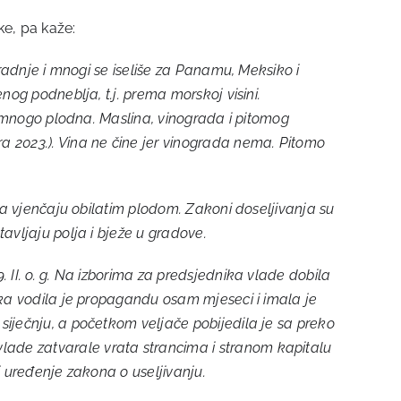
ke, pa kaže:
 radnje i mnogi se iseliše za Panamu, Meksiko i
nog podneblja, t.j. prema morskoj visini.
je mnogo plodna. Maslina, vinograda i pitomog
a 2023.). Vina ne čine jer vinograda nema. Pitomo
 ga vjenčaju obilatim plodom. Zakoni doseljivanja su
avljaju polja i bježe u gradove.
 II. o. g. Na izborima za predsjednika vlade dobila
anka vodila je propagandu osam mjeseci i imala je
siječnju, a početkom veljače pobijedila je sa preko
lade zatvarale vrata strancima i stranom kapitalu
i uređenje zakona o useljivanju.