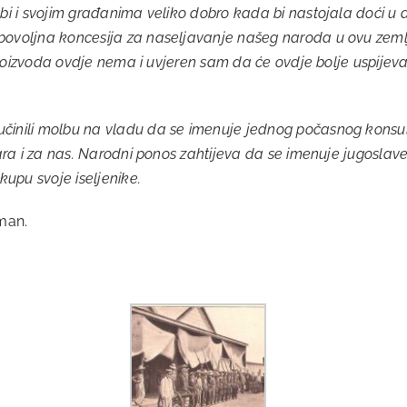
ebi i svojim građanima veliko dobro kada bi nastojala doći u
 povoljna koncesija za naseljavanje našeg naroda u ovu zeml
 proizvoda ovdje nema i uvjeren sam da će ovdje bolje uspijevati
činili molbu na vladu da se imenuje jednog počasnog konsula,
 stara i za nas. Narodni ponos zahtijeva da se imenuje jugos
kupu svoje iseljenike.
man.