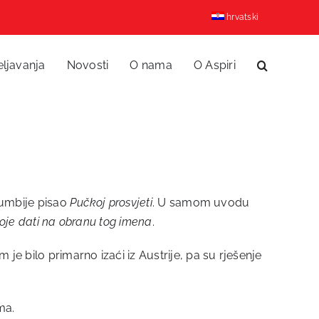
hrvatski
eljavanja
Novosti
O nama
O Aspiri
olumbije pisao
Pučkoj prosvjeti
. U samom uvodu
svoje dati na obranu tog imena
.
je bilo primarno izaći iz Austrije, pa su rješenje
ma.