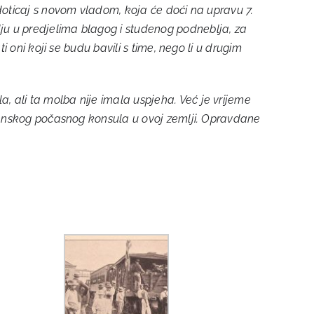
 doticaj s novom vladom, koja će doći na upravu 7.
ju u predjelima blagog i studenog podneblja, za
 oni koji se budu bavili s time, nego li u drugim
 ali ta molba nije imala uspjeha. Već je vrijeme
lavenskog počasnog konsula u ovoj zemlji. Opravdane