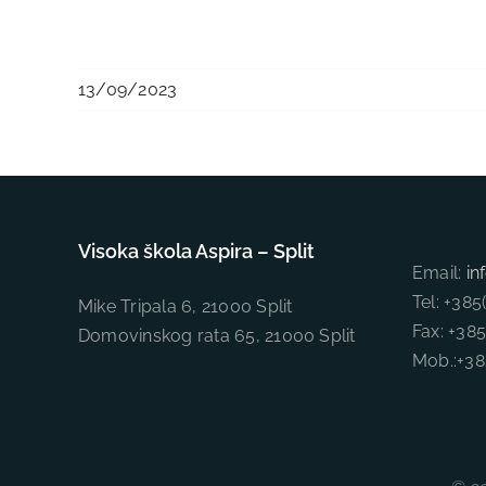
13/09/2023
Visoka škola Aspira – Split
Email:
in
Tel: +38
Mike Tripala 6, 21000 Split
Fax: +38
Domovinskog rata 65, 21000 Split
Mob.:+3