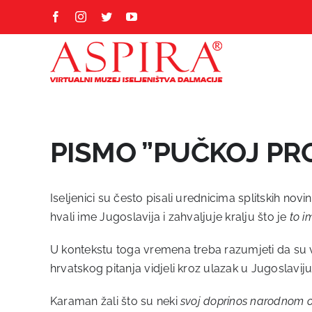
Skip
Facebook
Instagram
Twitter
YouTube
to
content
PISMO ”PUČKOJ PRO
Iseljenici su često pisali urednicima splitskih no
hvali ime Jugoslavija i zahvaljuje kralju što je
to i
U kontekstu toga vremena treba razumjeti da su već
hrvatskog pitanja vidjeli kroz ulazak u Jugoslaviju
Karaman žali što su neki
svoj doprinos narodnom o