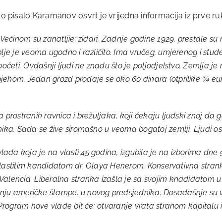
 pisalo Karamanov osvrt je vrijedna informacija iz prve ru
 Većinom su zanatljie: zidari. Zadnje godine 1929. prestale su
lje je veoma ugodno i različito. Ima vručeg, umjerenog i stude
 početi. Ovdašnji ljudi ne znadu što je poljodjelstvo. Zemlja 
jehom. Jedan grozd prodaje se oko 60 dinara (otprilike ¾ eur
a prostranih ravnica i brežuljaka, koji čekaju ljudski znoj da
nika.
Sada se žive siromašno u veoma bogatoj zemlji. Ljudi ost
da koja je na vlasti 45 godina, izgubila je na izborima dne 9.
 s vlastitim kandidatom dr. Olaya Henerom. Konservativna str
Valencia. Liberalna stranka izašla je sa svojim knadidatom u 
nju američke štampe, u novog predsjednika. Dosadašnje su v
. Program nove vlade bit će: otvaranje vrata stranom kapitalu 