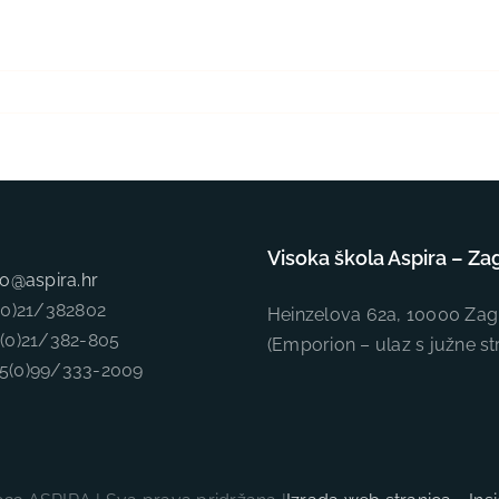
Visoka škola Aspira – Za
fo@aspira.hr
5(0)21/382802
Heinzelova 62a, 10000 Zag
5(0)21/382-805
(Emporion – ulaz s južne st
85(0)99/333-2009