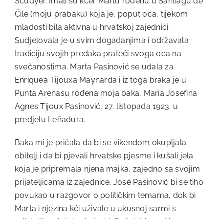
Scudyer. Imali su kćer Martu rođenu u Santiagu de
Čile (moju prabaku) koja je, poput oca, tijekom
mladosti bila aktivna u hrvatskoj zajednici.
Sudjelovala je u svim događanjima i održavala
tradiciju svojih predaka prateći svoga oca na
svečanostima. Marta Pasinović se udala za
Enriquea Tijouxa Maynarda i iz toga braka je u
Punta Arenasu rođena moja baka, Maria Josefina
Agnes Tijoux Pasinović, 27. listopada 1923. u
predjelu Leñadura.
Baka mi je pričala da bi se vikendom okupljala
obitelj i da bi pjevali hrvatske pjesme i kušali jela
koja je pripremala njena majka, zajedno sa svojim
prijateljicama iz zajednice. José Pasinović bi se tiho
povukao u razgovor o političkim temama, dok bi
Marta i njezina kći uživale u ukusnoj sarmi s