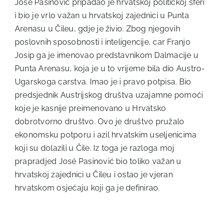
José Pasinović pripadao je hrvatskoj političkoj sferi
i bio je vrlo važan u hrvatskoj zajednici u Punta
Arenasu u Čileu, gdje je živio. Zbog njegovih
poslovnih sposobnosti i inteligencije, car Franjo
Josip ga je imenovao predstavnikom Dalmacije u
Punta Arenasu, koja je u to vrijeme bila dio Austro-
Ugarskoga carstva. Imao je i pravo potpisa. Bio
predsjednik Austrijskog društva uzajamne pomoći
koje je kasnije preimenovano u Hrvatsko
dobrotvorno društvo. Ovo je društvo pružalo
ekonomsku potporu i azil hrvatskim useljenicima
koji su dolazili u Čile. Iz toga je razloga moj
prapradjed José Pasinović bio toliko važan u
hrvatskoj zajednici u Čileu i ostao je vjeran
hrvatskom osjećaju koji ga je definirao.