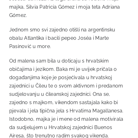
majka, Silvia Patricia Gómez i moja teta Adriana
Gómez.
Jednom smo svi zajedno otišli na argentinsku
obalu Atlantika i bacili pepeo Joséa i Marte
Pasinović u more.
Od malena sam bila u doticaju s hrvatskim
običajima i jezikom. Baka mi je uvijek pričala o
događanjima koje je posjećivala u hrvatskoj
zajednici u Čileu te o svom aktivnom i predanom
sudjelovanju u čileanskoj zajednici. Ona se,
zajedno s majkom, vikendom sastajala kako bi
pjevala i jela tipična jela s Hrvatima Magallanesa.
Istodobno, majka je i mene od malena motivirala
da sudjelujem u Hrvatskoj zajednici Buenos
Airesa, što trenutno radim svakog vikenda.