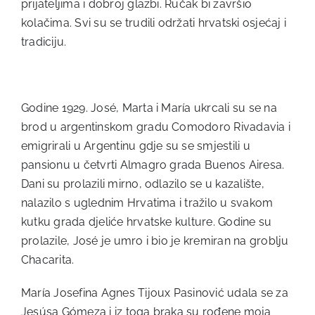
prijateljima i dobroj glazbi. Ručak bi završio
kolačima. Svi su se trudili održati hrvatski osjećaj i
tradiciju.
Godine 1929. José, Marta i María ukrcali su se na
brod u argentinskom gradu Comodoro Rivadavia i
emigrirali u Argentinu gdje su se smjestili u
pansionu u četvrti Almagro grada Buenos Airesa.
Dani su prolazili mirno, odlazilo se u kazalište,
nalazilo s uglednim Hrvatima i tražilo u svakom
kutku grada djeliće hrvatske kulture. Godine su
prolazile, José je umro i bio je kremiran na groblju
Chacarita.
María Josefina Agnes Tijoux Pasinović udala se za
Jesúsa Gómeza i iz toga braka su rođene moja