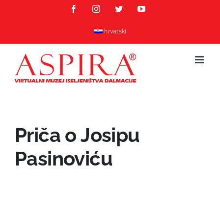
Skip
Facebook
Instagram
Twitter
YouTube
to
content
hrvatski
Priča o Josipu
Pasinoviću