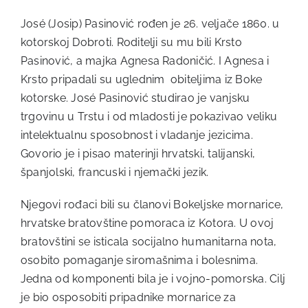
José (Josip) Pasinović rođen je 26. veljače 1860. u
kotorskoj Dobroti. Roditelji su mu bili Krsto
Pasinović, a majka Agnesa Radoničić. I Agnesa i
Krsto pripadali su uglednim obiteljima iz Boke
kotorske. José Pasinović studirao je vanjsku
trgovinu u Trstu i od mladosti je pokazivao veliku
intelektualnu sposobnost i vladanje jezicima.
Govorio je i pisao materinji hrvatski, talijanski,
španjolski, francuski i njemački jezik.
Njegovi rođaci bili su članovi Bokeljske mornarice,
hrvatske bratovštine pomoraca iz Kotora. U ovoj
bratovštini se isticala socijalno humanitarna nota,
osobito pomaganje siromašnima i bolesnima.
Jedna od komponenti bila je i vojno-pomorska. Cilj
je bio osposobiti pripadnike mornarice za