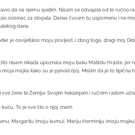
pravio da na njemu sjedim. Nisam se odvajala od te ručno ra
kao oslonac za stopala. Danas čuvam tu uspomenu i ne mog
 dalekog dana.
đer je osvijetliloo moju povijest, i zbog toga, dragi moj Did
 što nisam nikada upoznala moju baku Matildu Hraste, jer n
oja majka kako su je pjevali njoj. Mislim da je to tipična 
ao i sve žene te Zemlje. Svojim heklanjem i ručnim radom učila
 kuću. To je sve što o njoj znam.
u, Margaritu (moju kumu), Maríju Herminiju (moju majku), M