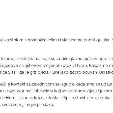
 za stolom s hrvatskim jelima i slasticama poput gulaša i sl
m s tetama i sestričnama koje su vodile glavnu riječ i moglo se
a i djedova na njihovom voljenom otoku Hvaru. Kako smo moja
e Sissi i da je grb djeda Hure jako dobro očuvan. Ukratko, v
bitelji, a kontakt sa zajednicom se izgubio kada smo se udal
m u razgovorima i obrocima koji se ne zaboravljaju tijekom
e Hure, slikarice koja je došla iz Splita staviti u moje ruke
osveta zemlji mojih predaka.