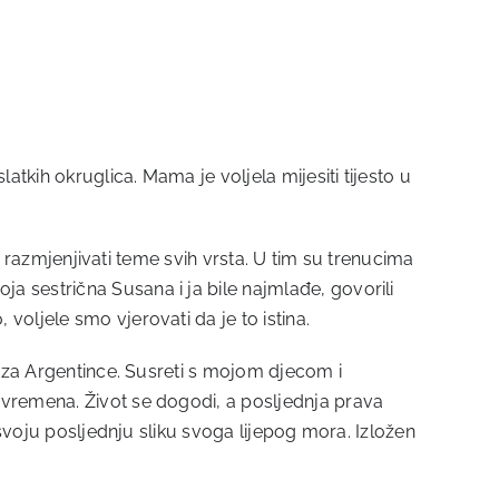
atkih okruglica. Mama je voljela mijesiti tijesto u
 razmjenjivati ​​teme svih vrsta. U tim su trenucima
 sestrična Susana i ja bile najmlađe, govorili
oljele smo vjerovati da je to istina.
e za Argentince. Susreti s mojom djecom i
 vremena. Život se dogodi, a posljednja prava
 svoju posljednju sliku svoga lijepog mora. Izložen