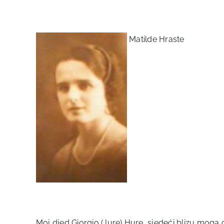
Matilde Hraste
Moj djed Giorgio (Jure) Hure, sjedeći blizu moga 