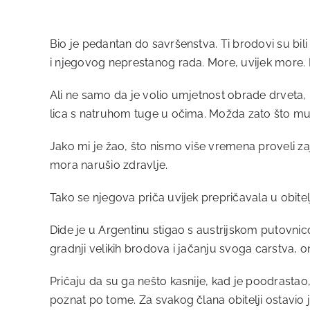
Bio je pedantan do savršenstva. Ti brodovi su bili 
i njegovog neprestanog rada. More, uvijek more. N
Ali ne samo da je volio umjetnost obrade drveta, bi
lica s natruhom tuge u očima. Možda zato što mu 
Jako mi je žao, što nismo više vremena proveli zaje
mora narušio zdravlje.
Tako se njegova priča uvijek prepričavala u obite
Dide je u Argentinu stigao s austrijskom putovnic
gradnji velikih brodova i jačanju svoga carstva, 
Pričaju da su ga nešto kasnije, kad je poodrastao, s
poznat po tome. Za svakog člana obitelji ostavio j