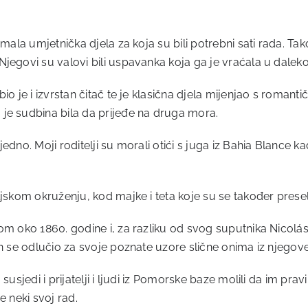
mala umjetnička djela za koja su bili potrebni sati rada. Tak
jegovi su valovi bili uspavanka koja ga je vraćala u daleko 
o je i izvrstan čitač te je klasična djela mijenjao s romanti
je sudbina bila da prijeđe na druga mora.
dno. Moji roditelji su morali otići s juga iz Bahia Blance kad
ljskom okruženju, kod majke i teta koje su se također presel
om oko 1860. godine i, za razliku od svog suputnika Nicolás
on se odlučio za svoje poznate uzore slične onima iz njegov
usjedi i prijatelji i ljudi iz Pomorske baze molili da im prav
e neki svoj rad.