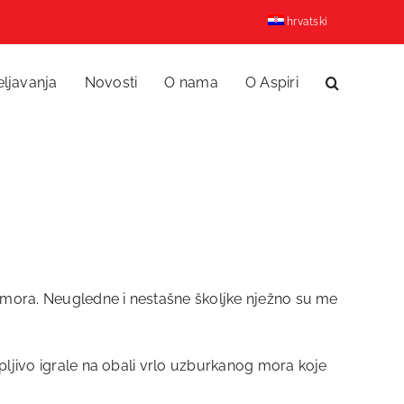
hrvatski
eljavanja
Novosti
O nama
O Aspiri
 mora. Neugledne i nestašne školjke nježno su me
pljivo igrale na obali vrlo uzburkanog mora koje