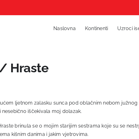
Naslovna
Kontinenti
Uzroci is
 / Hraste
rlo vrućem ljetnom zalasku sunca pod oblačnim nebom južnog
 i nesebično iščekivala moj dolazak.
Hraste brinula se o mojim starijim sestrama koje su se nestr
prema kišnim danima i jakim vjetrovima.