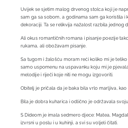
Uvijek se sjetim malog drvenog stolca koji je na
sam ga sa sobom, a godinama sam ga koristila i 
dekoraciji. Ta se relikvija nažalost razbila jednog
Ali okus romantičnih romana i pisanje poezije tako
rukama, ali obožavam pisanje.
Sa tugom i žalošću moram reći koliko mi je teško
samo uspomenu na uspavanku koju mi ​​je pjevala m
melodije i riječi koje niti ne mogu izgovoriti.
Obitelj je pričala da je baka bila vrlo marljiva, k
Bila je dobra kuharica i odlično je održavala svoju
S Dideom je imala sedmero djece: Matea, Magdalen
izvrsni u poslu i u kuhinji, a svi su voljeli čitati.