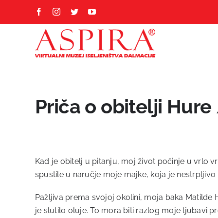
Skip
Facebook
Instagram
Twitter
YouTube
to
content
Priča o obitelji Hure
Kad je obitelj u pitanju, moj život počinje u v
spustile u naručje moje majke, koja je nestrpljivo
Pažljiva prema svojoj okolini, moja baka Matilde 
je slutilo oluje. To mora biti razlog moje ljubavi 