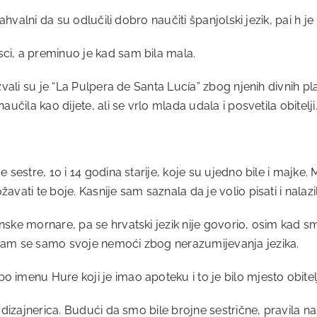
 zahvalni da su odlučili dobro naučiti španjolski jezik, pai h 
sci, a preminuo je kad sam bila mala.
zvali su je “La Pulpera de Santa Lucía” zbog njenih divnih plav
aučila kao dijete, ali se vrlo mlada udala i posvetila obitelji
 sestre, 10 i 14 godina starije, koje su ujedno bile i majke. M
avati te boje. Kasnije sam saznala da je volio pisati i nalaz
nske mornare, pa se hrvatski jezik nije govorio, osim kad s
ećam se samo svoje nemoći zbog nerazumijevanja jezika.
 imenu Hure koji je imao apoteku i to je bilo mjesto obitel
 dizajnerica. Budući da smo bile brojne sestrične, pravila nam 