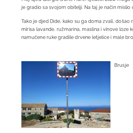
je gradio sa svojom obitelji. Na taj je način mislio
Tako je djed Dide, kako su ga doma zvali, došao n
mirisa lavande, ružmarina, maslina i vinove loze 
namučene ruke gradile drvene letjelice i male b
Brusje