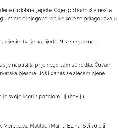
đene i udobne ljepote. Gdje god sam išla nosila
u mimoići njegove replike koje se prilagođavaju
e, cijenim tvoje naslijeđe. Nisam spretna s
as je napustila prije nego sam se rodila. Čuvam
hrvatska pjesma. Još i danas se sjećam njene
 je svoje kćeri s pažnjom i ljubavlju.
ercedes, Matilde i Maríju Elenu. Svi su bili