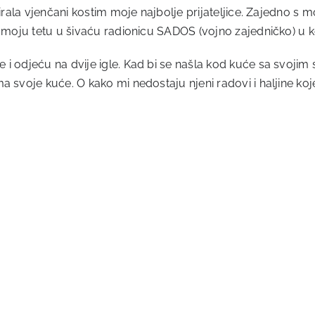
jnirala vjenčani kostim moje najbolje prijateljice. Zajedno 
 moju tetu u šivaću radionicu SADOS (vojno zajedničko) u koj
 odjeću na dvije igle. Kad bi se našla kod kuće sa svojim s
svoje kuće. O kako mi nedostaju njeni radovi i haljine koje m