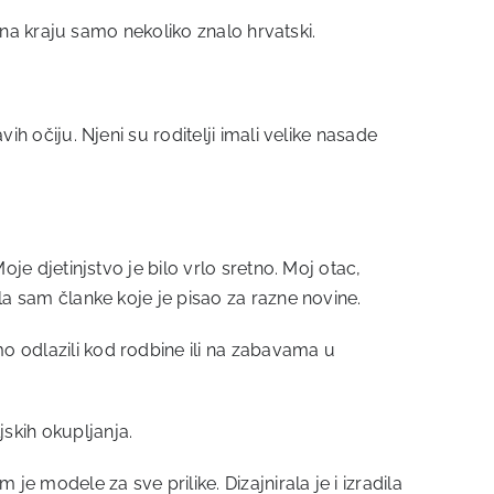
je na kraju samo nekoliko znalo hrvatski.
ih očiju. Njeni su roditelji imali velike nasade
.
oje djetinjstvo je bilo vrlo sretno. Moj otac,
ila sam članke koje je pisao za razne novine.
mo odlazili kod rodbine ili na zabavama u
jskih okupljanja.
je modele za sve prilike. Dizajnirala je i izradila