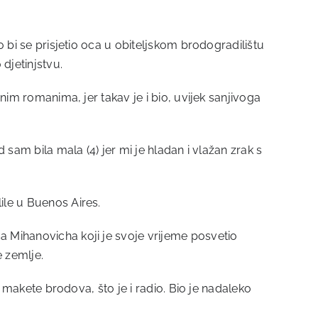
o bi se prisjetio oca u obiteljskom brodogradilištu
djetinjstvu.
čnim romanima, jer takav je i bio, uvijek sanjivoga
 sam bila mala (4) jer mi je hladan i vlažan zrak s
ile u Buenos Aires.
a Mihanovicha koji je svoje vrijeme posvetio
e zemlje.
i makete brodova, što je i radio. Bio je nadaleko