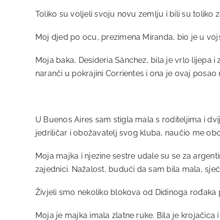
Toliko su voljeli svoju novu zemlju i bili su toliko
Moj djed po ocu, prezimena Miranda, bio je u voj
Moja baka, Desideria Sánchez, bila je vrlo lijepa i 
naranči u pokrajini Corrientes i ona je ovaj posao n
U Buenos Aires sam stigla mala s roditeljima i dvije
jedriličar i obožavatelj svog kluba, naučio me obož
Moja majka i njezine sestre udale su se za argenti
zajednici. Nažalost, budući da sam bila mala, sj
Živjeli smo nekoliko blokova od Didinoga rođaka po
Moja je majka imala zlatne ruke. Bila je krojačica i