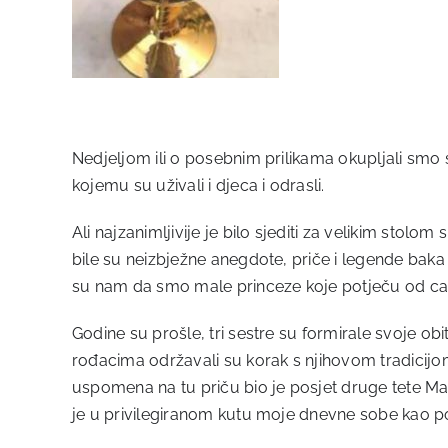
Nedjeljom ili o posebnim prilikama okupljali smo se
kojemu su uživali i djeca i odrasli.
Ali najzanimljivije je bilo sjediti za velikim stolo
bile su neizbježne anegdote, priče i legende bak
su nam da smo male princeze koje potječu od caric
Godine su prošle, tri sestre su formirale svoje o
rođacima održavali su korak s njihovom tradicijo
uspomena na tu priču bio je posjet druge tete Marì
je u privilegiranom kutu moje dnevne sobe kao p