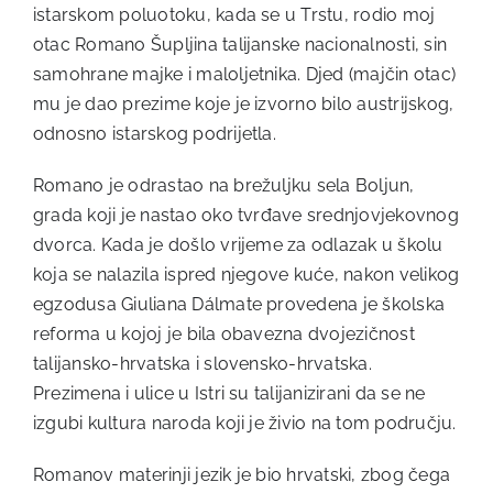
istarskom poluotoku, kada se u Trstu, rodio moj
otac Romano Šupljina talijanske nacionalnosti, sin
samohrane majke i maloljetnika. Djed (majčin otac)
mu je dao prezime koje je izvorno bilo austrijskog,
odnosno istarskog podrijetla.
Romano je odrastao na brežuljku sela Boljun,
grada koji je nastao oko tvrđave srednjovjekovnog
dvorca. Kada je došlo vrijeme za odlazak u školu
koja se nalazila ispred njegove kuće, nakon velikog
egzodusa Giuliana Dálmate provedena je školska
reforma u kojoj je bila obavezna dvojezičnost
talijansko-hrvatska i slovensko-hrvatska.
Prezimena i ulice u Istri su talijanizirani da se ne
izgubi kultura naroda koji je živio na tom području.
Romanov materinji jezik je bio hrvatski, zbog čega