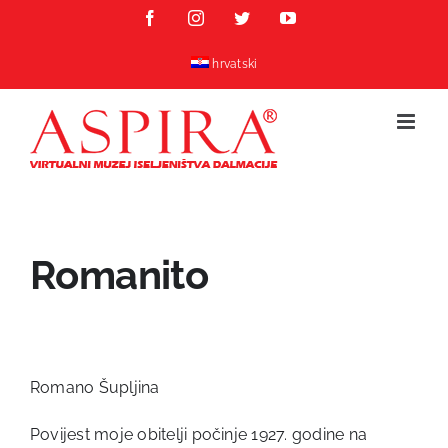
Skip
Facebook
Instagram
Twitter
YouTube
to
content
hrvatski
Romanito
Romano Šupljina
Povijest moje obitelji počinje 1927. godine na