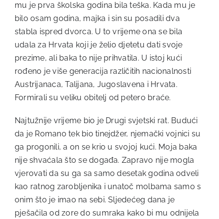
mu je prva školska godina bila teška. Kada mu je
bilo osam godina, majka i sin su posadili dva
stabla ispred dvorca. U to vrijeme ona se bila
udala za Hrvata koji je želio djetetu dati svoje
prezime, ali baka to nije prihvatila. U istoj kući
rođeno je više generacija različitih nacionalnosti
Austrijanaca, Talijana, Jugoslavena i Hrvata.
Formirali su veliku obitelj od petero braće.
Najtužnije vrijeme bio je Drugi svjetski rat. Budući
da je Romano tek bio tinejdžer, njemački vojnici su
ga progonili, a on se krio u svojoj kući. Moja baka
nije shvaćala što se događa. Zapravo nije mogla
vjerovati da su ga sa samo desetak godina odveli
kao ratnog zarobljenika i unatoč molbama samo s
onim što je imao na sebi. Sljedećeg dana je
pješačila od zore do sumraka kako bi mu odnijela