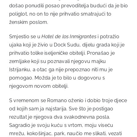
došao ponudili posao prevoditelja budući da je bio
poliglot, no on to nije prihvatio smatrajući to
ženskim poslom.
Smjestio se u
Hotel de los Inmigrantes
i potražio
ujaka koji je živio u Dock Sudu, dijelu grada koji je
prihvatio tolike iseljeničke obitelji. Pronašao je
zemljake koji su poznavali njegovu majku
Istrijanku, a otac ga nije prepoznao niti mu je
pomogao. Možda je to bilo u dogovoru s
njegovom novom obitelji.
S vremenom se Romano oženio i dobio troje djece
od kojih sam ja najstarija. Sve što je postigao
rezultat je njegova dva svakodnevna posla.
Sagradio je svoju kuću s vrtom, moju viseću
mrežu, kokošinjac, park, naučio me slikati, vezati