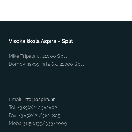
Visoka škola Aspira – Split
Mike Tripala 6, 21000 Split
Domovinskog rata 65, 21000 Split
Email:
info@aspira.hr
Tel: +385(0)21/382802
Fax: +385(0)21/382-805
Mob.:+385(0)99/333-2009