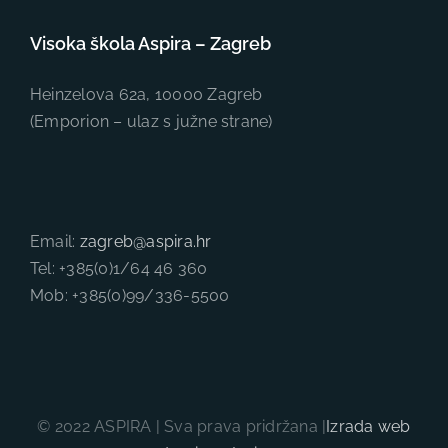
Visoka škola Aspira – Zagreb
Heinzelova 62a, 10000 Zagreb
(Emporion – ulaz s južne strane)
Email:
zagreb@aspira.hr
Tel: +385(0)1/64 46 360
Mob: +385(0)99/336-5500
© 2022 ASPIRA | Sva prava pridržana |
Izrada web