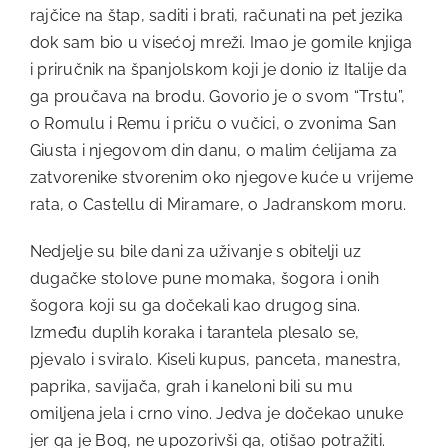
rajčice na štap, saditi i brati, računati na pet jezika
dok sam bio u visećoj mreži. Imao je gomile knjiga
i priručnik na španjolskom koji je donio iz Italije da
ga proučava na brodu. Govorio je o svom “Trstu”,
o Romulu i Remu i priču o vučici, o zvonima San
Giusta i njegovom din danu, o malim ćelijama za
zatvorenike stvorenim oko njegove kuće u vrijeme
rata, o Castellu di Miramare, o Jadranskom moru.
Nedjelje su bile dani za uživanje s obitelji uz
dugačke stolove pune momaka, šogora i onih
šogora koji su ga dočekali kao drugog sina.
Između duplih koraka i tarantela plesalo se,
pjevalo i sviralo. Kiseli kupus, panceta, manestra,
paprika, savijača, grah i kaneloni bili su mu
omiljena jela i crno vino. Jedva je dočekao unuke
jer ga je Bog, ne upozorivši ga, otišao potražiti.