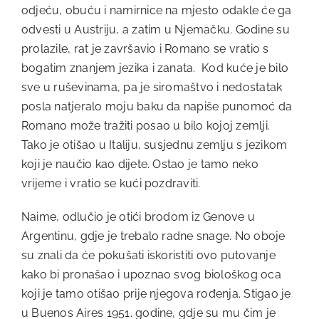
odjeću, obuću i namirnice na mjesto odakle će ga
odvesti u Austriju, a zatim u Njemačku. Godine su
prolazile, rat je završavio i Romano se vratio s
bogatim znanjem jezika i zanata. Kod kuće je bilo
sve u ruševinama, pa je siromaštvo i nedostatak
posla natjeralo moju baku da napiše punomoć da
Romano može tražiti posao u bilo kojoj zemlji.
Tako je otišao u Italiju, susjednu zemlju s jezikom
koji je naučio kao dijete. Ostao je tamo neko
vrijeme i vratio se kući pozdraviti.
Naime, odlučio je otići brodom iz Genove u
Argentinu, gdje je trebalo radne snage. No oboje
su znali da će pokušati iskoristiti ovo putovanje
kako bi pronašao i upoznao svog biološkog oca
koji je tamo otišao prije njegova rođenja. Stigao je
u Buenos Aires 1951. godine, gdje su mu čim je