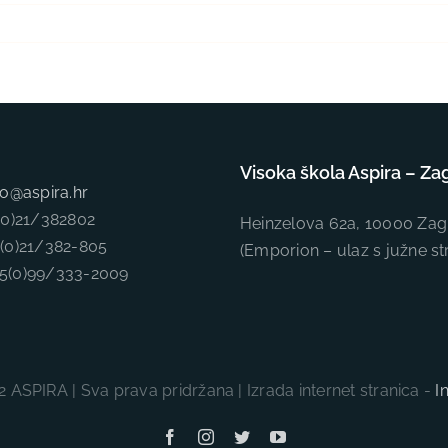
Visoka škola Aspira – Za
fo@aspira.hr
5(0)21/382802
Heinzelova 62a, 10000 Zag
5(0)21/382-805
(Emporion – ulaz s južne st
85(0)99/333-2009
 ASPIRA | Sva prava pridržana | Izrada internet stranica -
I
Facebook
Instagram
Twitter
YouTube