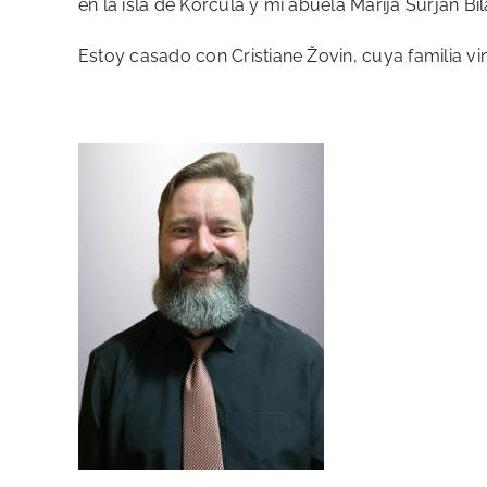
en la isla de Korcula y mi abuela Marija Surjan Bi
Estoy casado con Cristiane Žovin, cuya familia vi