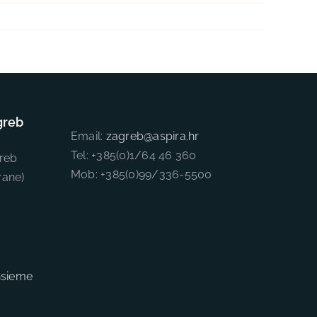
greb
Email:
zagreb@aspira.hr
Tel: +385(0)1/64 46 360
reb
Mob: +385(0)99/336-5500
rane)
nsieme