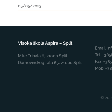
05/05/2023
Visoka škola Aspira – Split
Email:
in
Tel: +38
Mike Tripala 6, 21000 Split
Fax: +38
Domovinskog rata 65, 21000 Split
Mob.:+3
© 2022