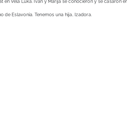
lat en Vela Luka. Ivan y Marija se conocieron y se casaron e
no de Eslavonia. Tenemos una hija, Izadora.