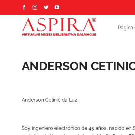
Skip
Facebook
Instagram
Twitter
YouTube
to
content
Página 
ANDERSON CETINIC
Anderson Cetinić da Luz:
Soy ingeniero electrónico de 45 años, nacido en Sã