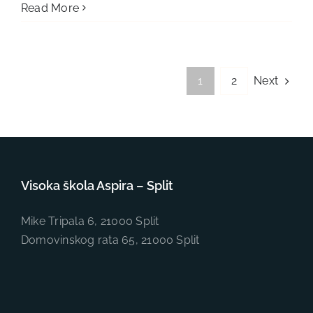
Read More
Next
1
2
Visoka škola Aspira – Split
Mike Tripala 6, 21000 Split
Domovinskog rata 65, 21000 Split