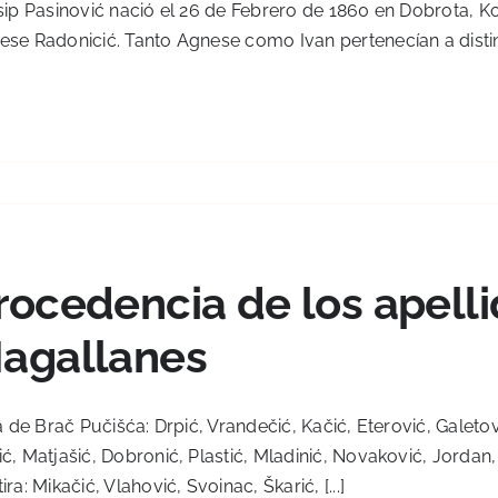
ip Pasinović nació el 26 de Febrero de 1860 en Dobrota, Ko
se Radonicić. Tanto Agnese como Ivan pertenecían a disting
rocedencia de los apell
agallanes
 de Brač Pučišća: Drpić, Vrandečić, Kačić, Eterović, Galetov
ć, Matjašić, Dobronić, Plastić, Mladinić, Novaković, Jordan
ira: Mikačić, Vlahović, Svoinac, Škarić, [...]