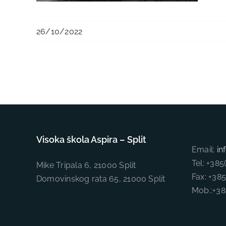
26/10/2022
Visoka škola Aspira – Split
Email:
in
Tel: +38
Mike Tripala 6, 21000 Split
Fax: +38
Domovinskog rata 65, 21000 Split
Mob.:+3