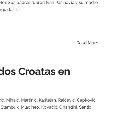
tor. Sus padres fueron Ivan Pasinović y su madre
uidas [...]
Read More
idos Croatas en
ić, Mihaić, Martinić, Kaštelan, Rajčević, Capković,
, Štambuk, Mladineo, Kovačić, Orlandini, Šantić