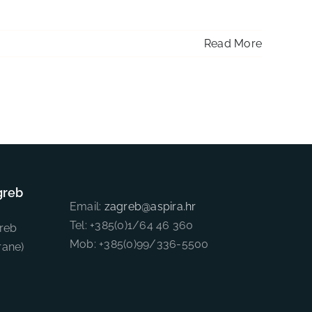
Read More
greb
Email:
zagreb@aspira.hr
Tel: +385(0)1/64 46 360
reb
Mob: +385(0)99/336-5500
rane)