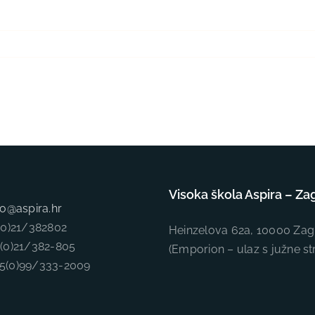
Visoka škola Aspira – Za
fo@aspira.hr
5(0)21/382802
Heinzelova 62a, 10000 Zag
5(0)21/382-805
(Emporion – ulaz s južne st
85(0)99/333-2009