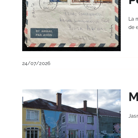
La m
de e
24/07/2026
M
Jas