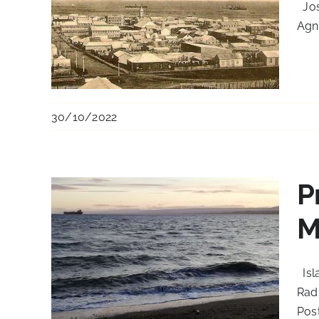
Jos
Agne
30/10/2022
P
M
Isla
Radi
Post