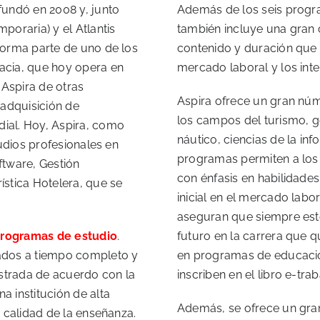
 fundó en 2008 y, junto
Además de los seis progra
oraria) y el Atlantis
también incluye una gran 
 forma parte de uno de los
contenido y duración que 
acia, que hoy opera en
mercado laboral y los inte
 Aspira de otras
Aspira ofrece un gran nú
a adquisición de
los campos del turismo, g
dial. Hoy, Aspira, como
náutico, ciencias de la in
tudios profesionales en
programas permiten a los 
ftware, Gestión
con énfasis en habilidades
ística Hotelera, que se
inicial en el mercado labo
aseguran que siempre esté
 programas de estudio
.
futuro en la carrera que q
ados a tiempo completo y
en programas de educació
istrada de acuerdo con la
inscriben en el libro e-trab
 institución de alta
Además, se ofrece un gra
a calidad de la enseñanza.