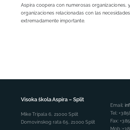
Aspira coopera con numerosas organizaciones, y 
organizaciones relacionadas con las necesidades
extremadamente importante.
Visoka škola Aspira – Split
Email:
in
Tel: +38
Mike Tripala 6, 21000 Split
Fax: +38
Domovinskog rata 65, 21000 Split
Mob.:+3