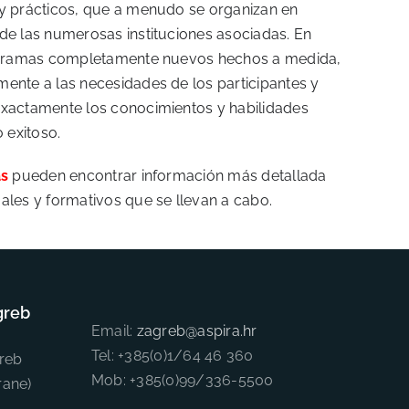
y prácticos, que a menudo se organizan en
e las numerosas instituciones asociadas. En
ogramas completamente nuevos hechos a medida,
nte a las necesidades de los participantes y
xactamente los conocimientos y habilidades
 exitoso.
as
pueden encontrar información más detallada
les y formativos que se llevan a cabo.
greb
Email:
zagreb@aspira.hr
Tel: +385(0)1/64 46 360
reb
Mob: +385(0)99/336-5500
rane)