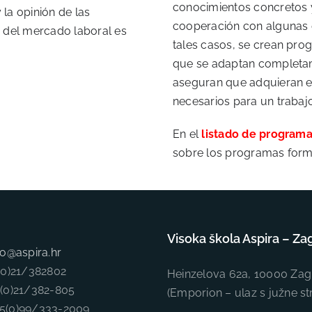
conocimientos concretos 
la opinión de las
cooperación con algunas d
 del mercado laboral es
tales casos, se crean pr
que se adaptan completame
aseguran que adquieran e
necesarios para un trabajo
En el
listado de program
sobre los programas forma
Visoka škola Aspira – Za
fo@aspira.hr
5(0)21/382802
Heinzelova 62a, 10000 Zag
5(0)21/382-805
(Emporion – ulaz s južne st
85(0)99/333-2009