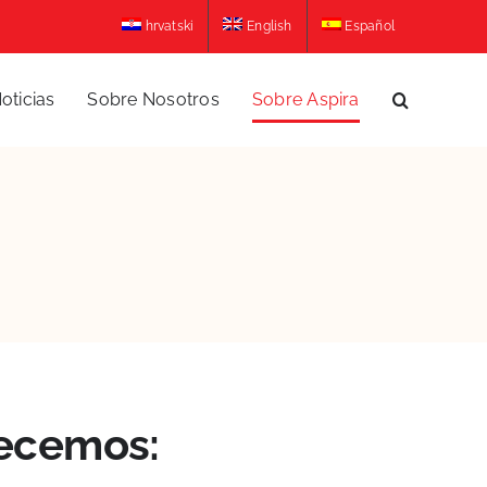
hrvatski
English
Español
oticias
Sobre Nosotros
Sobre Aspira
recemos: