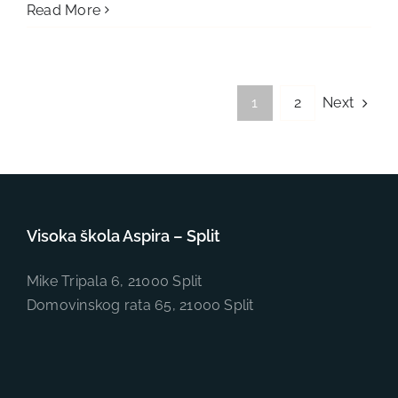
Read More
Next
1
2
Visoka škola Aspira – Split
Mike Tripala 6, 21000 Split
Domovinskog rata 65, 21000 Split