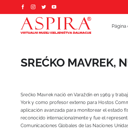
Skip
Facebook
Instagram
Twitter
YouTube
to
content
Página 
SREĆKO MAVREK, 
Srećko Mavrek nació en Varaždin en 1969 y traba
York y como profesor externo para Hostos Commun
aplicación avanzada para monitorear el estado fís
reconocido internacionalmente y fue el represent
Comunicaciones Globales de las Naciones Unidas.