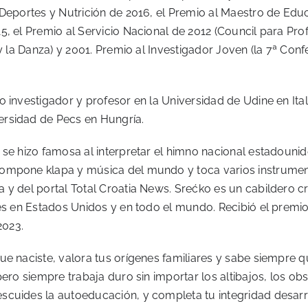
 Deportes y Nutrición de 2016, el Premio al Maestro de Edu
5, el Premio al Servicio Nacional de 2012 (Council para P
y la Danza) y 2001. Premio al Investigador Joven (la 7ª Conf
 investigador y profesor en la Universidad de Udine en Itali
ersidad de Pecs en Hungría.
 se hizo famosa al interpretar el himno nacional estadouni
Compone klapa y música del mundo y toca varios instrumen
 y del portal Total Croatia News. Srećko es un cabildero 
les en Estados Unidos y en todo el mundo. Recibió el premio
2023.
e naciste, valora tus orígenes familiares y sabe siempre qu
ero siempre trabaja duro sin importar los altibajos, los obst
cuides la autoeducación, y completa tu integridad desarrol