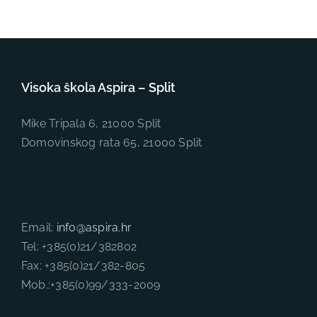
Visoka škola Aspira – Split
Mike Tripala 6, 21000 Split
Domovinskog rata 65, 21000 Split
Email:
info@aspira.hr
Tel: +385(0)21/382802
Fax: +385(0)21/382-805
Mob.:+385(0)99/333-2009