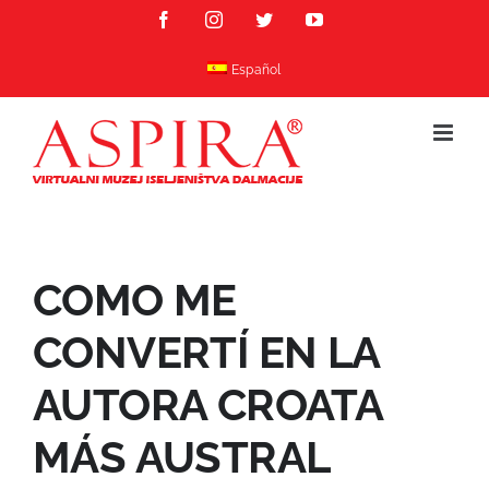
Skip
Facebook
Instagram
Twitter
YouTube
to
content
Español
COMO ME
CONVERTÍ EN LA
AUTORA CROATA
MÁS AUSTRAL