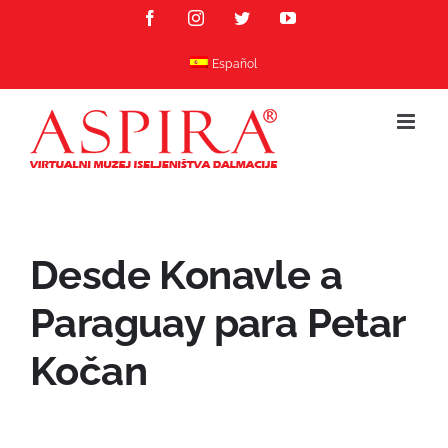
Skip
Facebook
Instagram
Twitter
YouTube
to
content
Español
Desde Konavle a
Paraguay para Petar
Kočan