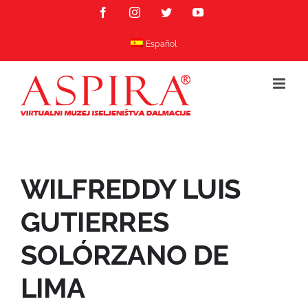
Skip
Facebook
Instagram
Twitter
YouTube
to
content
Español
WILFREDDY LUIS
GUTIERRES
SOLÓRZANO DE
LIMA