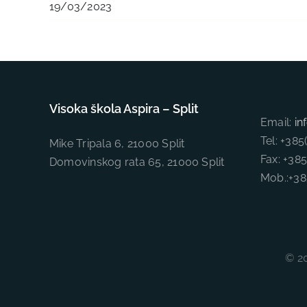
19/03/2023
Visoka škola Aspira – Split
Email:
in
Tel: +38
Mike Tripala 6, 21000 Split
Fax: +38
Domovinskog rata 65, 21000 Split
Mob.:+3
© 20