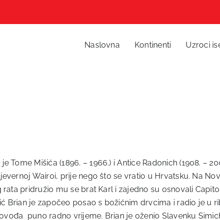
Naslovna
Kontinenti
Uzroci is
e Tome Mišića (1896. – 1966.) i Antice Radonich (1908. – 200
jevernoj Wairoi, prije nego što se vratio u Hrvatsku. Na 
 rata pridružio mu se brat Karl i zajedno su osnovali Capito
 Brian je započeo posao s božićnim drvcima i radio je u ri
unovođa puno radno vrijeme. Brian je oženio Slavenku Simic