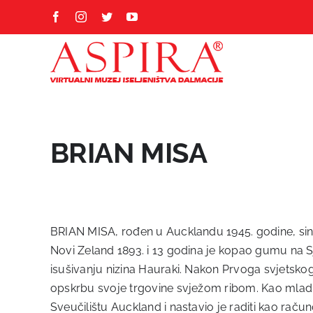
Skip
Facebook
Instagram
Twitter
YouTube
to
content
BRIAN MISA
BRIAN MISA, rođen u Aucklandu 1945. godine, sin j
Novi Zeland 1893. i 13 godina je kopao gumu na S
isušivanju nizina Hauraki. Nakon Prvoga svjetskog
opskrbu svoje trgovine svježom ribom. Kao mladić
Sveučilištu Auckland i nastavio je raditi kao rač