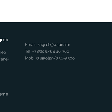
greb
Email:
zagreb@aspira.hr
Tel: +385(0)1/64 46 360
reb
Mob: +385(0)99/336-5500
rane)
sieme