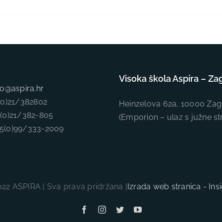
Visoka škola Aspira – Za
fo@aspira.hr
5(0)21/382802
Heinzelova 62a, 10000 Zag
5(0)21/382-805
(Emporion – ulaz s južne st
85(0)99/333-2009
22 ASPIRA | Sva prava pridržana |
Izrada web stranica - In
Facebook
Instagram
Twitter
YouTube