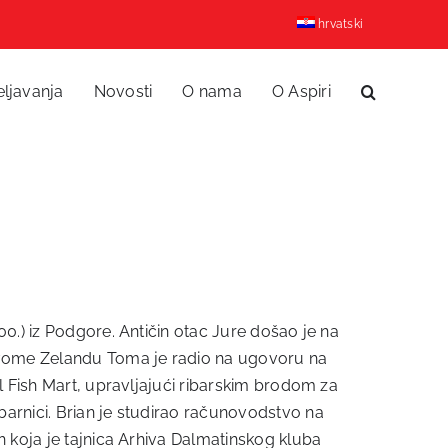
hrvatski
eljavanja
Novosti
O nama
O Aspiri
0.) iz Podgore. Antičin otac Jure došao je na
Novome Zelandu Toma je radio na ugovoru na
l Fish Mart, upravljajući ribarskim brodom za
barnici. Brian je studirao računovodstvo na
h koja je tajnica Arhiva Dalmatinskog kluba