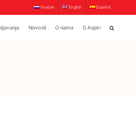
hrvatski
English
Español
eljavanja
Novosti
O nama
O Aspiri