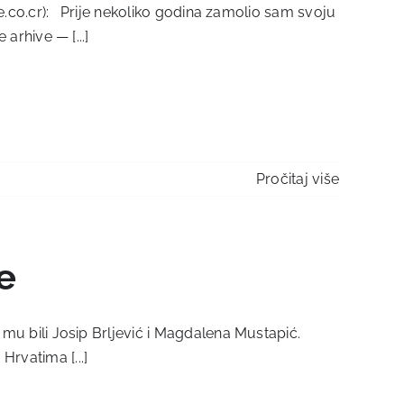
ice.co.cr): Prije nekoliko godina zamolio sam svoju
 arhive — [...]
Pročitaj više
e
mu bili Josip Brljević i Magdalena Mustapić.
rvatima [...]