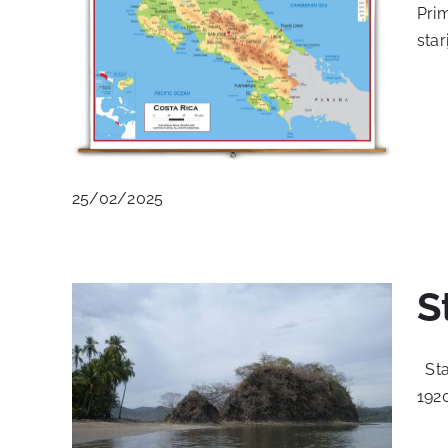
Prim
star
25/02/2025
S
Stan
1920