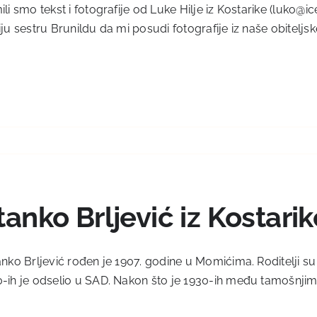
ili smo tekst i fotografije od Luke Hilje iz Kostarike (luko@
iju sestru Brunildu da mi posudi fotografije iz naše obiteljske
tanko Brljević iz Kostarik
ko Brljević rođen je 1907. godine u Momićima. Roditelji su 
-ih je odselio u SAD. Nakon što je 1930-ih među tamošnjim H