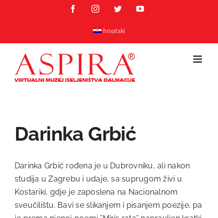
Skip
Facebook
Instagram
Twitter
YouTube
to
content
hrvatski
Darinka Grbić
Darinka Grbić rođena je u Dubrovniku, ali nakon
studija u Zagrebu i udaje, sa suprugom živi u
Kostariki, gdje je zaposlena na Nacionalnom
sveučilištu. Bavi se slikanjem i pisanjem poezije, pa