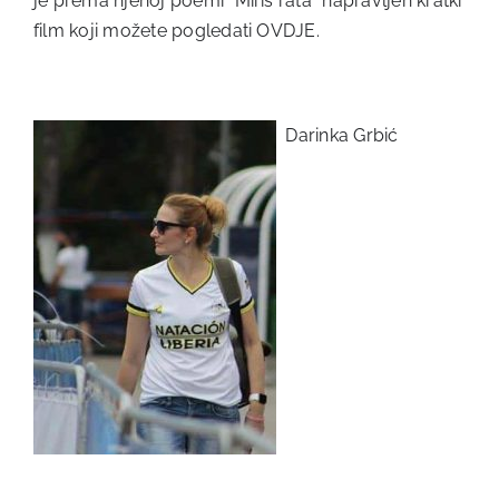
je prema njenoj poemi ”Miris rata” napravljen kratki
film koji možete pogledati
OVDJE.
Darinka Grbić