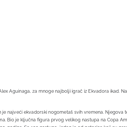
ex Aguinaga, za mnoge najbolji igrač iz Ekvadora ikad. Na in
 je najveći ekvadorski nogometaš svih vremena. Njegova teh
a. Bio je ključna figura prvog velikog nastupa na Copa Amér