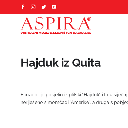
Skip
Facebook
Instagram
Twitter
YouTube
to
content
Hajduk iz Quita
Ecuador je posjetio i splitski ”Hajduk” i to u sije
neriješeno s momčadi ”Amerike”, a druga s pobjed