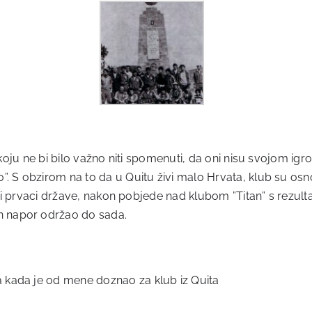
 koju ne bi bilo važno niti spomenuti, da oni nisu svojom igr
. S obzirom na to da u Quitu živi malo Hrvata, klub su osno
bili prvaci države, nakon pobjede nad klubom ”Titan” s rezult
 napor održao do sada.
kada je od mene doznao za klub iz Quita