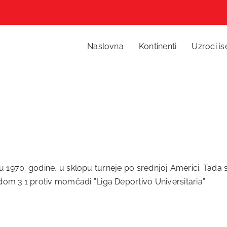
Naslovna
Kontinenti
Uzroci is
čnju 1970. godine, u sklopu turneje po srednjoj Americi. Tad
om 3:1 protiv momčadi ”Liga Deportivo Universitaria”.