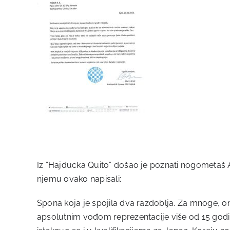
Iz ”Hajducka Quito” došao je poznati nogometaš Al
njemu ovako napisali:
Spona koja je spojila dva razdoblja. Za mnoge, on
apsolutnim vođom reprezentacije više od 15 godin