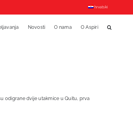
hrvatski
eljavanja
Novosti
O nama
O Aspiri
a su odigrane dvije utakmice u Quitu, prva