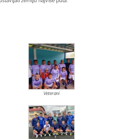
stavljali zemlju najviše puta.
Veterani