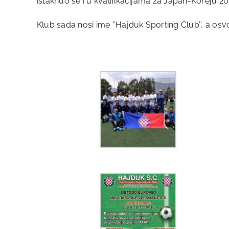
istaknuo se i u kvalifikacijama za Japan-Koreju 20
Klub sada nosi ime ‘’Hajduk Sporting Club’’, a osvo