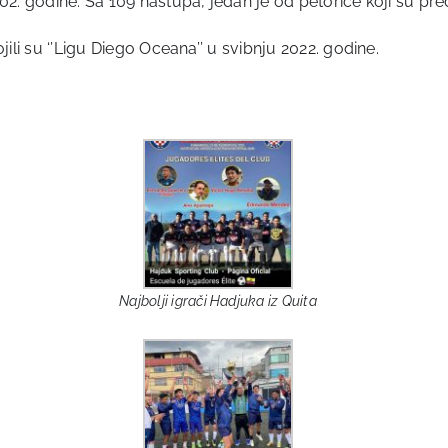
02. godine. Sa 109 nastupa, jedan je od petorice koji su pred
jili su ‘’Ligu Diego Oceana’’ u svibnju 2022. godine.
Najbolji igrači Hadjuka iz Quita