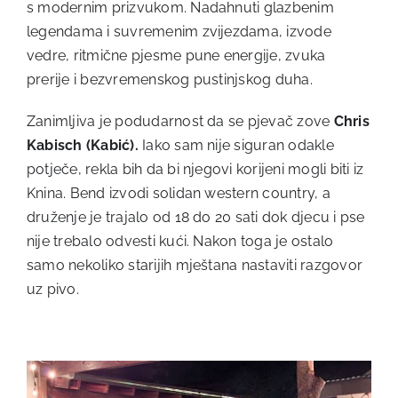
s modernim prizvukom. Nadahnuti glazbenim
legendama i suvremenim zvijezdama, izvode
vedre, ritmične pjesme pune energije, zvuka
prerije i bezvremenskog pustinjskog duha.
Zanimljiva je podudarnost da se pjevač zove
Chris
Kabisch (Kabić)
.
Iako sam nije siguran odakle
potječe, rekla bih da bi njegovi korijeni mogli biti iz
Knina. Bend izvodi solidan western country, a
druženje je trajalo od 18 do 20 sati dok djecu i pse
nije trebalo odvesti kući. Nakon toga je ostalo
samo nekoliko starijih mještana nastaviti razgovor
uz pivo.