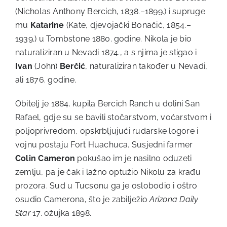
(Nicholas Anthony Bercich, 1838.–1899.) i supruge
mu
Katarine
(Kate, djevojački Bonačić, 1854.–
1939.) u Tombstone 1880. godine. Nikola je bio
naturaliziran u Nevadi 1874., a s njima je stigao i
Ivan
(John)
Berčić
, naturaliziran također u Nevadi,
ali 1876. godine.
Obitelj je 1884. kupila Bercich Ranch u dolini San
Rafael, gdje su se bavili stočarstvom, voćarstvom i
poljoprivredom, opskrbljujući rudarske logore i
vojnu postaju Fort Huachuca. Susjedni farmer
Colin Cameron
pokušao im je nasilno oduzeti
zemlju, pa je čak i lažno optužio Nikolu za krađu
prozora. Sud u Tucsonu ga je oslobodio i oštro
osudio Camerona, što je zabilježio
Arizona Daily
Star
17. ožujka 1898.