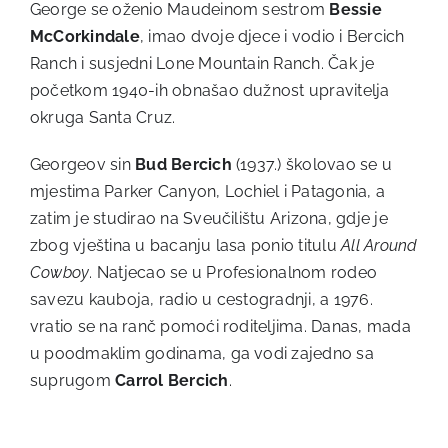
George se oženio Maudeinom sestrom
Bessie
McCorkindale
, imao dvoje djece i vodio i Bercich
Ranch i susjedni Lone Mountain Ranch. Čak je
početkom 1940-ih obnašao dužnost upravitelja
okruga Santa Cruz.
Georgeov sin
Bud Bercich
(1937.) školovao se u
mjestima Parker Canyon, Lochiel i Patagonia, a
zatim je studirao na Sveučilištu Arizona, gdje je
zbog vještina u bacanju lasa ponio titulu
All Around
Cowboy
. Natjecao se u Profesionalnom rodeo
savezu kauboja, radio u cestogradnji, a 1976.
vratio se na ranč pomoći roditeljima. Danas, mada
u poodmaklim godinama, ga vodi zajedno sa
suprugom
Carrol Bercich
.