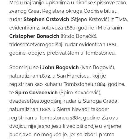
Među najranije upisanima u biračke spiskove tako
zvanog Great Registera okruga Cochise bili su:
rudar
Stephen Crstovich
(Stjepo Krstović) iz Tivta,
evidentiran 2. kolovoza 1880. godine i Milnaranin
Cristopher Bonacich
(Krsto Bonačić),
tridesetčetverogodišnji rudar evidentiran 1881.
godine, oboje s prebivalištem u Tombstoneu.
Spominju se i
John Bogovich
(Ivan Bogović),
naturaliziran 1872. u San Franciscu, koji je
registriran kao kuhar u Tombstoneu 1884. godine,
te
Spiro Covacevich
(Špiro Kovačević),
dvadesetšestogodišnji rudar iz Staroga Grada,
naturaliziran 1882. u Sierra Nevadi, također
registriran u Tombstoneu 1884. godine. Za ovu
dvojicu nije jasno jesu li već bili ondje u vrijeme
pucnjave, no moguće je, jer se izbori, prema