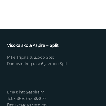
Visoka škola Aspira – Split
Mike Tripala 6, 21000 Split
Domovinskog rata 65, 21000 Split
Email:
info@aspira.hr
Tel: +385(0)21/382802
Fax: +385(0)21/382-805