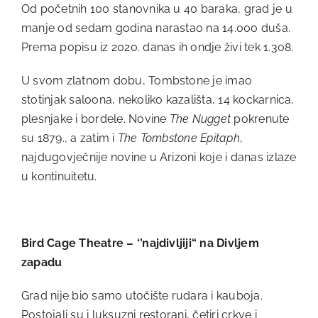
Od početnih 100 stanovnika u 40 baraka, grad je u
manje od sedam godina narastao na 14.000 duša.
Prema popisu iz 2020. danas ih ondje živi tek 1.308.
U svom zlatnom dobu, Tombstone je imao
stotinjak saloona, nekoliko kazališta, 14 kockarnica,
plesnjake i bordele. Novine
The Nugget
pokrenute
su 1879., a zatim i
The Tombstone Epitaph
,
najdugovječnije novine u Arizoni koje i danas izlaze
u kontinuitetu.
Bird Cage Theatre – ‘’najdivljiji“ na Divljem
zapadu
Grad nije bio samo utočište rudara i kauboja.
Postojali su i luksuzni restorani, četiri crkve i