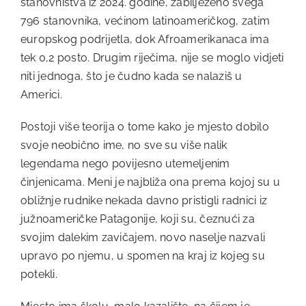
stanovništva iz 2024. godine, zabilježeno svega
796 stanovnika, većinom latinoameričkog, zatim
europskog podrijetla, dok Afroamerikanaca ima
tek 0,2 posto. Drugim riječima, nije se moglo vidjeti
niti jednoga, što je čudno kada se nalaziš u
Americi.
Postoji više teorija o tome kako je mjesto dobilo
svoje neobično ime, no sve su više nalik
legendama nego povijesno utemeljenim
činjenicama. Meni je najbliža ona prema kojoj su u
obližnje rudnike nekada davno pristigli radnici iz
južnoameričke Patagonije, koji su, čeznući za
svojim dalekim zavičajem, novo naselje nazvali
upravo po njemu, u spomen na kraj iz kojeg su
potekli.