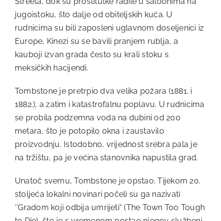
Streeta, dok su prostitutke radile u saloonima na
jugoistoku, što dalje od obiteljskih kuća. U
rudnicima su bili zaposleni uglavnom doseljenici iz
Europe, Kinezi su se bavili pranjem rublja, a
kauboji izvan grada često su krali stoku s
meksičkih hacijendi.
Tombstone je pretrpio dva velika požara (1881. i
1882.), a zatim i katastrofalnu poplavu. U rudnicima
se probila podzemna voda na dubini od 200
metara, što je potopilo okna i zaustavilo
proizvodnju. Istodobno, vrijednost srebra pala je
na tržištu, pa je većina stanovnika napustila grad.
Unatoč svemu, Tombstone je opstao. Tijekom 20.
stoljeća lokalni novinari počeli su ga nazivati
‘’Gradom koji odbija umrijeti“ (The Town Too Tough
to Die), što je s vremenom postao njegov službeni