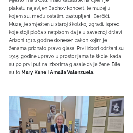
Mjesto ima školu, malo kazalište, na čijem je
plakatu najavljen Bachov koncert, te muzej u
kojem su, među ostalim, zastupljeni i Berčići.
Muzej je smješten u staroj školskoj zgradi, ispred
koje stoji ploča s natpisom da je u saveznoj državi
Arizoni 1912. godine donesen zakon kojim je
ženama priznato pravo glasa. Prvi izbori održani su
1915. godine upravo u prostorijama te škole, kada
su po prvi put na izborima glasale dvije žene. Bile
su to
Mary Kane
i
Amalia Valenzuela
.