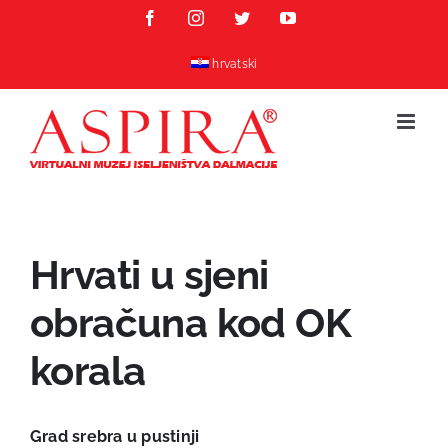
Skip
Facebook
Instagram
Twitter
YouTube
to
content
hrvatski
Hrvati u sjeni
obračuna kod OK
korala
Grad srebra u pustinji