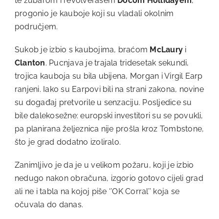
te zubarom i revolverašem
Docom Hollidayem
,
progonio je kauboje koji su vladali okolnim
područjem.
Sukob je izbio s kaubojima, braćom
McLaury
i
Clanton
. Pucnjava je trajala tridesetak sekundi,
trojica kauboja su bila ubijena, Morgan i Virgil Earp
ranjeni. Iako su Earpovi bili na strani zakona, novine
su događaj pretvorile u senzaciju. Posljedice su
bile dalekosežne: europski investitori su se povukli,
pa planirana željeznica nije prošla kroz Tombstone,
što je grad dodatno izoliralo.
Zanimljivo je da je u velikom požaru, koji je izbio
nedugo nakon obračuna, izgorio gotovo cijeli grad
ali ne i tabla na kojoj piše ‘’OK Corral’’ koja se
očuvala do danas.