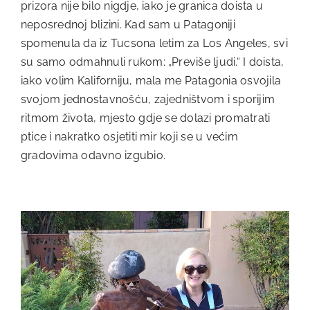
prizora nije bilo nigdje, iako je granica doista u
neposrednoj blizini. Kad sam u Patagoniji
spomenula da iz Tucsona letim za Los Angeles, svi
su samo odmahnuli rukom: „Previše ljudi.“ I doista,
iako volim Kaliforniju, mala me Patagonia osvojila
svojom jednostavnošću, zajedništvom i sporijim
ritmom života, mjesto gdje se dolazi promatrati
ptice i nakratko osjetiti mir koji se u većim
gradovima odavno izgubio.