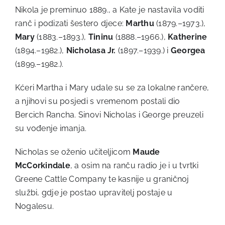
Nikola je preminuo 1889., a Kate je nastavila voditi
ranč i podizati šestero djece:
Marthu
(1879.–1973.),
Mary
(1883.–1893.),
Tininu
(1888.–1966.),
Katherine
(1894.–1982.),
Nicholasa Jr.
(1897.–1939.) i
Georgea
(1899.–1982.).
Kćeri Martha i Mary udale su se za lokalne rančere,
a njihovi su posjedi s vremenom postali dio
Bercich Rancha. Sinovi Nicholas i George preuzeli
su vođenje imanja.
Nicholas se oženio učiteljicom
Maude
McCorkindale
, a osim na ranču radio je i u tvrtki
Greene Cattle Company te kasnije u graničnoj
službi, gdje je postao upravitelj postaje u
Nogalesu.