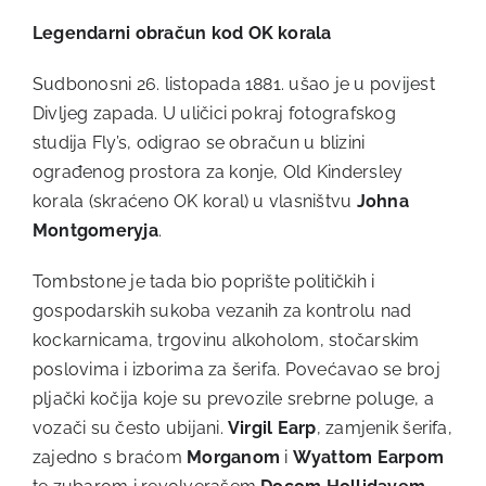
Legendarni obračun kod OK korala
Sudbonosni 26. listopada 1881. ušao je u povijest
Divljeg zapada. U uličici pokraj fotografskog
studija Fly’s, odigrao se obračun u blizini
ograđenog prostora za konje, Old Kindersley
korala (skraćeno OK koral) u vlasništvu
Johna
Montgomeryja
.
Tombstone je tada bio poprište političkih i
gospodarskih sukoba vezanih za kontrolu nad
kockarnicama, trgovinu alkoholom, stočarskim
poslovima i izborima za šerifa. Povećavao se broj
pljački kočija koje su prevozile srebrne poluge, a
vozači su često ubijani.
Virgil Earp
, zamjenik šerifa,
zajedno s braćom
Morganom
i
Wyattom Earpom