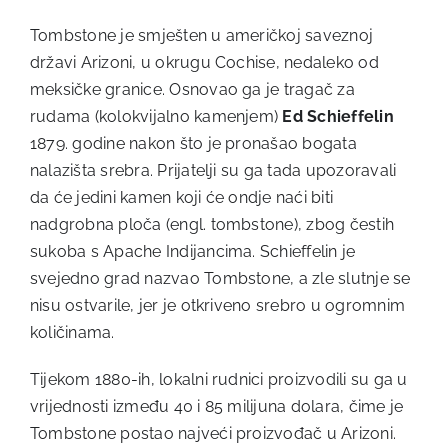
Tombstone je smješten u američkoj saveznoj
državi Arizoni, u okrugu Cochise, nedaleko od
meksičke granice. Osnovao ga je tragač za
rudama (kolokvijalno kamenjem)
Ed Schieffelin
1879. godine nakon što je pronašao bogata
nalazišta srebra. Prijatelji su ga tada upozoravali
da će jedini kamen koji će ondje naći biti
nadgrobna ploča (engl. tombstone), zbog čestih
sukoba s Apache Indijancima. Schieffelin je
svejedno grad nazvao Tombstone, a zle slutnje se
nisu ostvarile, jer je otkriveno srebro u ogromnim
količinama.
Tijekom 1880-ih, lokalni rudnici proizvodili su ga u
vrijednosti između 40 i 85 milijuna dolara, čime je
Tombstone postao najveći proizvođač u Arizoni.