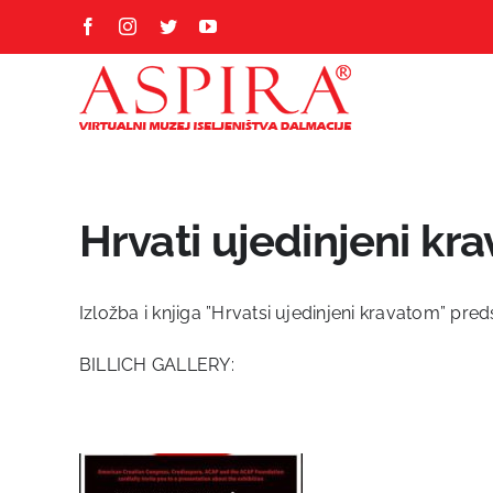
Skip
Facebook
Instagram
Twitter
YouTube
to
content
Hrvati ujedinjeni kr
Izložba i knjiga ”Hrvatsi ujedinjeni kravatom” pred
BILLICH GALLERY: