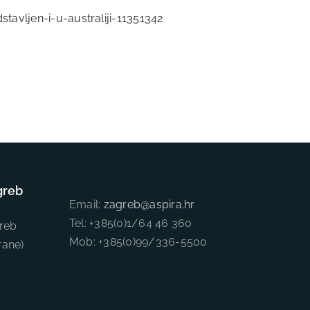
stavljen-i-u-australiji-11351342
greb
Email:
zagreb@aspira.hr
Tel: +385(0)1/64 46 360
reb
Mob: +385(0)99/336-5500
rane)