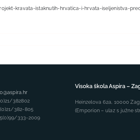
jekt-kravata-istaknutih-hrvatica-i-hrvata-iseljenistva-pred
Visoka škola Aspira – Za
fo@aspira.hr
5(0)21/382802
Heinzelova 62a, 10000 Zag
5(0)21/382-805
(Emporion – ulaz s južne st
85(0)99/333-2009