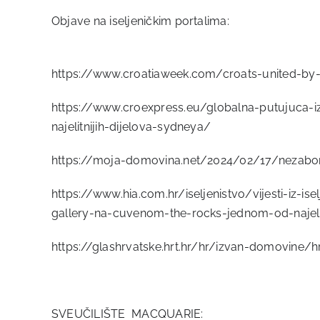
Objave na iseljeničkim portalima:
https://www.croatiaweek.com/croats-united-by-t
https://www.croexpress.eu/globalna-putujuca-i
najelitnijih-dijelova-sydneya/
https://moja-domovina.net/2024/02/17/nezabora
https://www.hia.com.hr/iseljenistvo/vijesti-iz-i
gallery-na-cuvenom-the-rocks-jednom-od-najelit
https://glashrvatske.hrt.hr/hr/izvan-domovine/
SVEUČILIŠTE MACQUARIE: