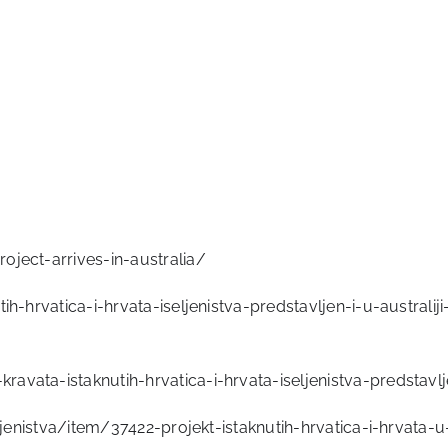
oject-arrives-in-australia/
ih-hrvatica-i-hrvata-iseljenistva-predstavljen-i-u-australi
vata-istaknutih-hrvatica-i-hrvata-iseljenistva-predstavlje
ljenistva/item/37422-projekt-istaknutih-hrvatica-i-hrvata-u-