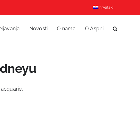
hrvatski
eljavanja
Novosti
O nama
O Aspiri
Sydneyu
 Macquarie.