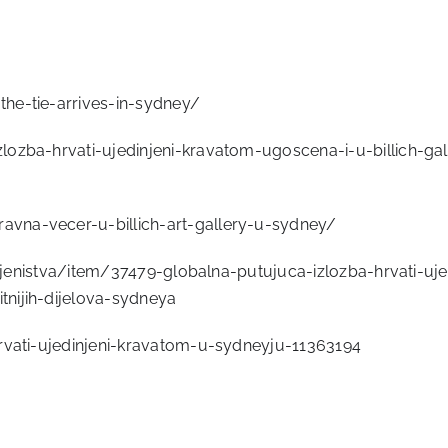
he-tie-arrives-in-sydney/
zlozba-hrvati-ujedinjeni-kravatom-ugoscena-i-u-billich-
vna-vecer-u-billich-art-gallery-u-sydney/
seljenistva/item/37479-globalna-putujuca-izlozba-hrvati-u
nijih-dijelova-sydneya
hrvati-ujedinjeni-kravatom-u-sydneyju-11363194