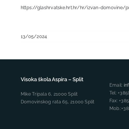
https://glashrvatske.hrt.hr/hr/izvan-domovine/pro
13/05/2024
Visoka škola Aspira – Split
Email:
in
Tel: +38
Mike Tripala 6, 21000 Split
Fax: +38
Domovinskog rata 65, 21000 Split
Mob.:+3