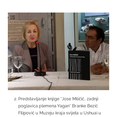
Predstavljanje knjige ‘’Jose Miličić, zadnji
poglavica plemena Yagan’’ Branke Bezić
Filipović u Muzeju kraja svijeta u Ushuai u