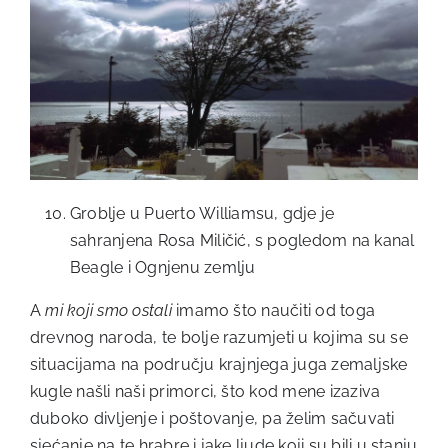
Groblje u Puerto Williamsu, gdje je
sahranjena Rosa Miličić, s pogledom na kanal
Beagle i Ognjenu zemlju
A
mi koji smo ostali
imamo što naučiti od toga
drevnog naroda, te bolje razumjeti u kojima su se
situacijama na području krajnjega juga zemaljske
kugle našli naši primorci, što kod mene izaziva
duboko divljenje i poštovanje, pa želim sačuvati
sjećanje na te hrabre i jake ljude koji su bili u stanju