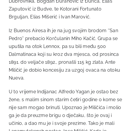
Dubrovnika, Bogdan Đuranović iz Đurića, Elias
Zaputović iz Budve, te Kotorani Fortunato
Brguljan, Elias Mišerić i Ivan Marović.
Iz Buenos Airesa ih je na jug svojim brodom ‘’San
Pedro’’ prebacio Korčulanin Miho Kačić. Grupa se
uputila na otok Lennox, pa su bili među 500
Dalmatinaca koji su kroz dva mjesca, od prosinca
1891. do veljače 1892., pronašli 115 kg zlata. Ante
Miličić je dobio koncesiju za uzgoj ovaca na otoku
Nueva.
U to vrijeme Indijanac Alfredo Yagan je ostao bez
žene, s malim sinom starim četiri godine o kome se
nije sam mogao brinuti. Upoznao je Miličića i molio
ga je da preuzme brigu o dječaku, što je ovaj i
učinio, a dao mu je i svoje prezime. Tako je mali