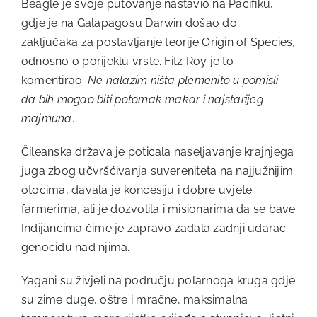
Beagle je svoje putovanje nastavio na Pacifiku,
gdje je na Galapagosu Darwin došao do
zaključaka za postavljanje teorije Origin of Species,
odnosno o porijeklu vrste. Fitz Roy je to
komentirao:
Ne nalazim ništa plemenito u pomisli
da bih mogao biti potomak makar i najstarijeg
majmuna
.
Čileanska država je poticala naseljavanje krajnjega
juga zbog učvršćivanja suvereniteta na najjužnijim
otocima, davala je koncesiju i dobre uvjete
farmerima, ali je dozvolila i misionarima da se bave
Indijancima čime je zapravo zadala zadnji udarac
genocidu nad njima.
Yagani su živjeli na području polarnoga kruga gdje
su zime duge, oštre i mračne, maksimalna