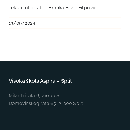
Tekst i fotografije: Branka Bezić Filipović
13/09/2024
Visoka škola Aspira – Split
Mike Tripala 6, 21000 Split
Domovinskog rata 65, 21000 Split