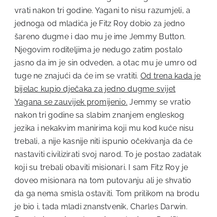
vrati nakon tri godine. Yagani to nisu razumjeli, a
jednoga od mladića je Fitz Roy dobio za jedno
šareno dugme i dao mu je ime Jemmy Button.
Njegovim roditeljima je nedugo zatim postalo
jasno da im je sin odveden, a otac mu je umro od
tuge ne znajući da će im se vratiti.
Od trena kada je
bijelac kupio dječaka za jedno dugme svijet
Yagana se zauvijek promijenio.
Jemmy se vratio
nakon tri godine sa slabim znanjem engleskog
jezika i nekakvim manirima koji mu kod kuće nisu
trebali, a nije kasnije niti ispunio očekivanja da će
nastaviti civilizirati svoj narod. To je postao zadatak
koji su trebali obaviti misionari. I sam Fitz Roy je
doveo misionara na tom putovanju ali je shvatio
da ga nema smisla ostaviti. Tom prilikom na brodu
je bio i, tada mladi znanstvenik, Charles Darwin.