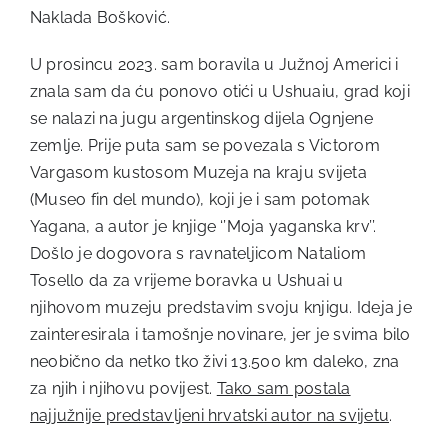
Naklada Bošković.
U prosincu 2023. sam boravila u Južnoj Americi i
znala sam da ću ponovo otići u Ushuaiu, grad koji
se nalazi na jugu argentinskog dijela Ognjene
zemlje. Prije puta sam se povezala s Victorom
Vargasom kustosom Muzeja na kraju svijeta
(Museo fin del mundo), koji je i sam potomak
Yagana, a autor je knjige ‘’Moja yaganska krv’’.
Došlo je dogovora s ravnateljicom Nataliom
Tosello da za vrijeme boravka u Ushuai u
njihovom muzeju predstavim svoju knjigu. Ideja je
zainteresirala i tamošnje novinare, jer je svima bilo
neobično da netko tko živi 13.500 km daleko, zna
za njih i njihovu povijest.
Tako sam postala
najjužnije predstavljeni hrvatski autor na svijetu
.