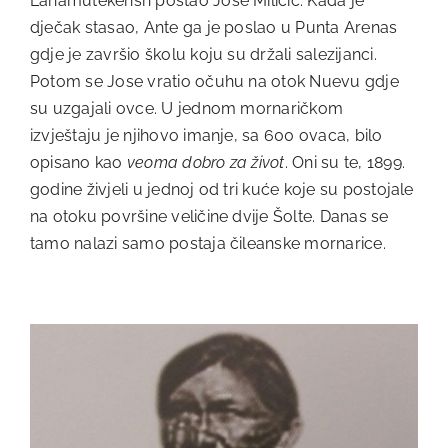
Lanamutekensh postao Jose Miličić. Kada je
dječak stasao, Ante ga je poslao u Punta Arenas
gdje je završio školu koju su držali salezijanci.
Potom se Jose vratio očuhu na otok Nuevu gdje
su uzgajali ovce. U jednom mornaričkom
izvještaju je njihovo imanje, sa 600 ovaca, bilo
opisano kao
veoma dobro za život
. Oni su te, 1899.
godine živjeli u jednoj od tri kuće koje su postojale
na otoku površine veličine dvije Šolte. Danas se
tamo nalazi samo postaja čileanske mornarice.