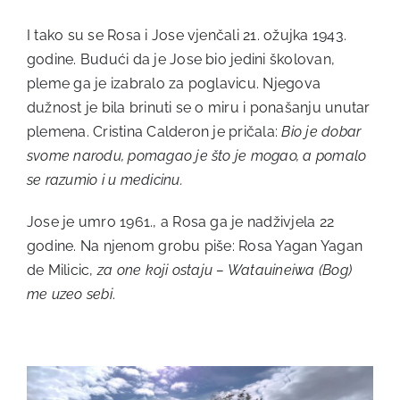
I tako su se Rosa i Jose vjenčali 21. ožujka 1943.
godine. Budući da je Jose bio jedini školovan,
pleme ga je izabralo za poglavicu. Njegova
dužnost je bila brinuti se o miru i ponašanju unutar
plemena. Cristina Calderon je pričala:
Bio je dobar
svome narodu, pomagao je što je mogao, a pomalo
se razumio i u medicinu.
Jose je umro 1961., a Rosa ga je nadživjela 22
godine. Na njenom grobu piše: Rosa Yagan Yagan
de Milicic,
za one koji ostaju – Watauineiwa (Bog)
me uzeo sebi
.