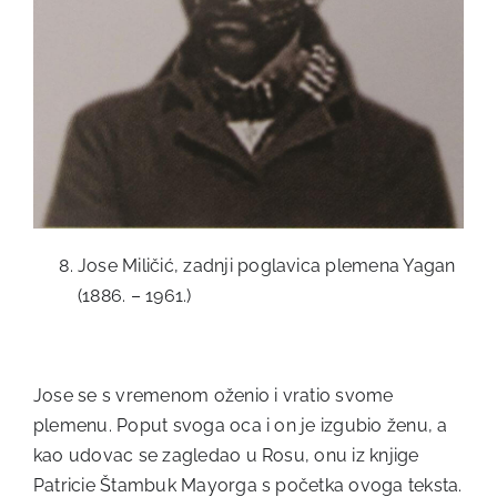
Jose Miličić, zadnji poglavica plemena Yagan
(1886. – 1961.)
Jose se s vremenom oženio i vratio svome
plemenu. Poput svoga oca i on je izgubio ženu, a
kao udovac se zagledao u Rosu, onu iz knjige
Patricie Štambuk Mayorga s početka ovoga teksta.