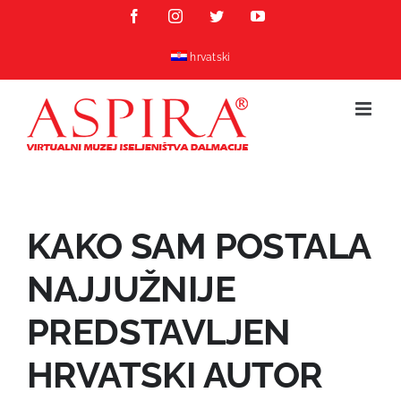
Skip
Facebook
Instagram
Twitter
YouTube
to
content
hrvatski
KAKO SAM POSTALA
NAJJUŽNIJE
PREDSTAVLJEN
HRVATSKI AUTOR