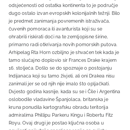
odsjećenosti od ostatka kontinenta to je područje
dugo ostalo izvan evropskih kolonijalnih težnji. Bilo
je predmet zanimanja povremenih istraživača,
čuvenih pomoraca ili avanturista koji su se
ohrabrili riskirati doći na te zemljopisne širine,
primarno radi otkrivanja novih pomorskih putova.
Arhipelag Rta Horn ozbiljno je shvaćen tek kada je
tamo slućajno doplovio sir Frances Drake krajem
16. stoljeća. Došlo se do spoznaje o postojanju
Indijanaca koji su tamo živjeli, ali oni Drakea nisu
zanimali jer se od njih nije imalo što opljačkati.
Dvjesto godina kasnije, kada su se i Čile i Argentina
oslobodile vladavine Španjolaca, britanska je
kruna ponudila kartografsku obradu teritorija
admiralima Phillipu Parkeru Kingu i Robertu Fitz
Royu. Ovaj drugi je postao ključna osoba u