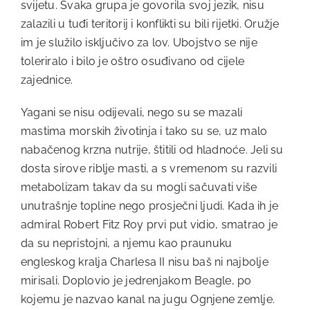
svijetu. Svaka grupa je govorila svoj jezik, nisu
zalazili u tuđi teritorij i konflikti su bili rijetki. Oružje
im je služilo isključivo za lov. Ubojstvo se nije
toleriralo i bilo je oštro osuđivano od cijele
zajednice.
Yagani se nisu odijevali, nego su se mazali
mastima morskih životinja i tako su se, uz malo
nabačenog krzna nutrije, štitili od hladnoće. Jeli su
dosta sirove riblje masti, a s vremenom su razvili
metabolizam takav da su mogli sačuvati više
unutrašnje topline nego prosječni ljudi. Kada ih je
admiral Robert Fitz Roy prvi put vidio, smatrao je
da su nepristojni, a njemu kao praunuku
engleskog kralja Charlesa II nisu baš ni najbolje
mirisali. Doplovio je jedrenjakom Beagle, po
kojemu je nazvao kanal na jugu Ognjene zemlje.