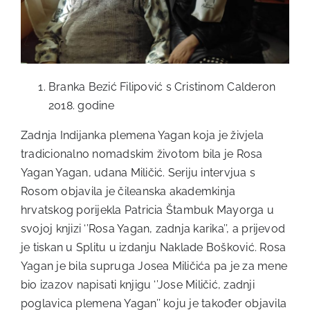
Branka Bezić Filipović s Cristinom Calderon
2018. godine
Zadnja Indijanka plemena Yagan koja je živjela
tradicionalno nomadskim životom bila je Rosa
Yagan Yagan, udana Miličić. Seriju intervjua s
Rosom objavila je čileanska akademkinja
hrvatskog porijekla Patricia Štambuk Mayorga u
svojoj knjizi ‘’Rosa Yagan, zadnja karika’’, a prijevod
je tiskan u Splitu u izdanju Naklade Bošković. Rosa
Yagan je bila supruga Josea Miličića pa je za mene
bio izazov napisati knjigu ‘’Jose Miličić, zadnji
poglavica plemena Yagan’’ koju je također objavila