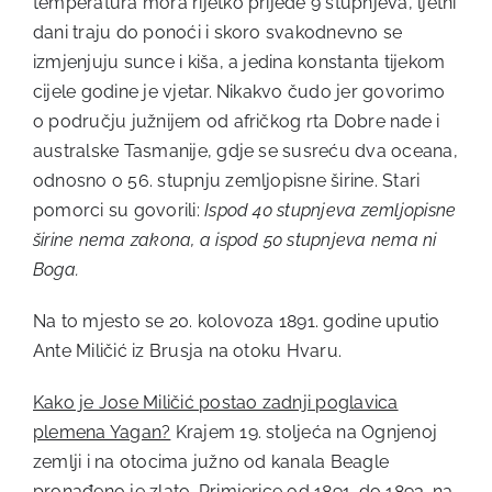
temperatura mora rijetko prijeđe 9 stupnjeva, ljetni
dani traju do ponoći i skoro svakodnevno se
izmjenjuju sunce i kiša, a jedina konstanta tijekom
cijele godine je vjetar. Nikakvo čudo jer govorimo
o području južnijem od afričkog rta Dobre nade i
australske Tasmanije, gdje se susreću dva oceana,
odnosno o 56. stupnju zemljopisne širine. Stari
pomorci su govorili:
Ispod 40 stupnjeva zemljopisne
širine nema zakona, a ispod 50 stupnjeva nema ni
Boga.
Na to mjesto se 20. kolovoza 1891. godine uputio
Ante Miličić iz Brusja na otoku Hvaru.
Kako je Jose Miličić postao zadnji poglavica
plemena Yagan?
Krajem 19. stoljeća na Ognjenoj
zemlji i na otocima južno od kanala Beagle
pronađeno je zlato. Primjerice od 1891. do 1893. na