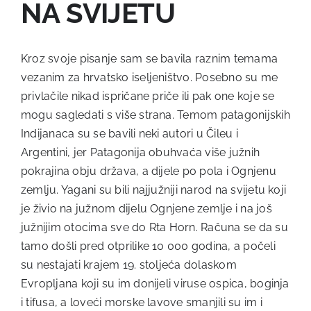
NA SVIJETU
Kroz svoje pisanje sam se bavila raznim temama
vezanim za hrvatsko iseljeništvo. Posebno su me
privlačile nikad ispričane priče ili pak one koje se
mogu sagledati s više strana. Temom patagonijskih
Indijanaca su se bavili neki autori u Čileu i
Argentini, jer Patagonija obuhvaća više južnih
pokrajina obju država, a dijele po pola i Ognjenu
zemlju. Yagani su bili najjužniji narod na svijetu koji
je živio na južnom dijelu Ognjene zemlje i na još
južnijim otocima sve do Rta Horn. Računa se da su
tamo došli pred otprilike 10 000 godina, a počeli
su nestajati krajem 19. stoljeća dolaskom
Evropljana koji su im donijeli viruse ospica, boginja
i tifusa, a loveći morske lavove smanjili su im i