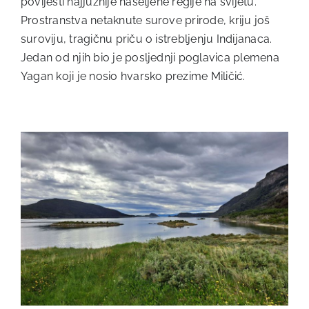
povijesti najjužnije naseljene regije na svijetu.
Prostranstva netaknute surove prirode, kriju još
suroviju, tragičnu priču o istrebljenju Indijanaca.
Jedan od njih bio je posljednji poglavica plemena
Yagan koji je nosio hvarsko prezime Miličić.