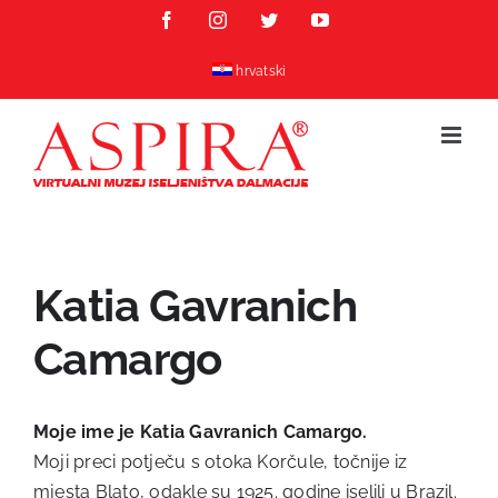
Skip
Facebook
Instagram
Twitter
YouTube
to
content
hrvatski
Katia Gavranich
Camargo
Moje ime je Katia Gavranich Camargo.
Moji preci potječu s otoka Korčule, točnije iz
mjesta Blato, odakle su 1925. godine iselili u Brazil.