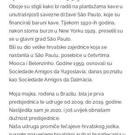
Oboje su stigli kako bi radili na plantažama kave u
unutrašnjosti savezne države São Paulo, koje su
financirali baruni kave. Tijekom 1930-ih godina,
nakon sloma burze u New Yorku 1929., preselili su
se u glavni grad São Paulo.
Bili su dio velike hrvatske zajednice koja se
nastanila u São Paulu, posebice u četvrtima
Mooca i Belenzinho. Godine 1959. osnovali su
Sociedade Amigos da Yugoslavia, danas poznatu
kao Sociedade Amigos da Dalmácia.
Moja majka, rođena u Brazilu, bila je prva
predsjednica te udruge od 2009. do 2019. godine.
Naslijedila sam je 2020. i još uvijek obnašam
dužnost predsjednice.
Naša udruga promiče tečajeve hrvatskog jezika,
susrete posvećene hrvatskoj kulturi te natjecanja u