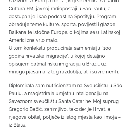
nazivom “A Europa de Lá”, koji se emitira na Rádio
Cultura FM, javnoj radiopostaji u São Paulu, a
dostupan je i kao podcast na Spotifyju. Program
obrađuje teme kulture, sporta, povijesti i glazbe
Balkana te Istočne Europe, o kojima se u Latinskoj
Americi zna vrlo malo.
U tom kontekstu producirala sam emisiju “100
godina hrvatske imigracije”, u kojoj detaljno
opisujem dalmatinsku imigraciju u Brazil, uz
mnogo pjesama iz tog razdoblja, ali i suvremenih.
Diplomirala sam nutricionizam na Sveučilištu u São
Paulu, a magistrirala umjetnu inteligenciju na
Saveznom sveučilištu Santa Catarine. Moj suprug
Gregorio Bačić, zanimljivo, također je Hrvat, a
njegova obitelj potječe iz istog mjesta kao i moja –
iz Blata.