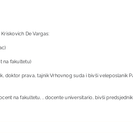
ji Kriskovich De Vargas:
ac)
 na fakultetu)
 doktor prava, tajnik Vrhovnog suda i bivši veleposlanik Par
docent na fakultetu, , docente universitario, bivši predsjedn