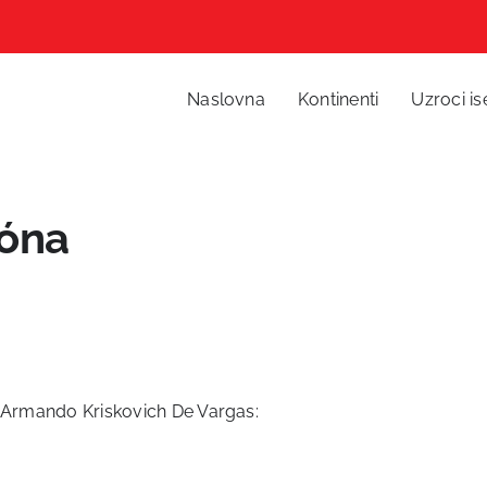
Naslovna
Kontinenti
Uzroci is
ióna
n Armando Kriskovich De Vargas: