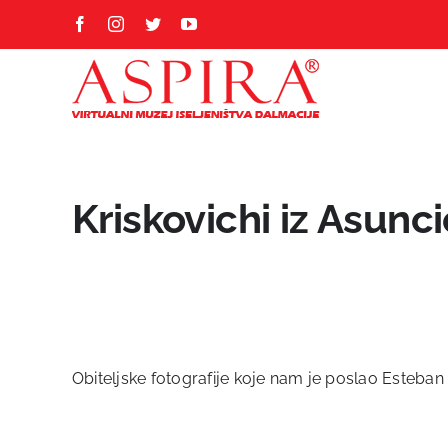
Skip
Facebook
Instagram
Twitter
YouTube
to
content
Kriskovichi iz Asunc
Obiteljske fotografije koje nam je poslao Esteba