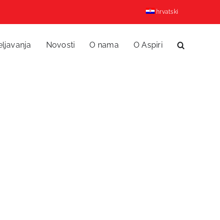
hrvatski
eljavanja
Novosti
O nama
O Aspiri