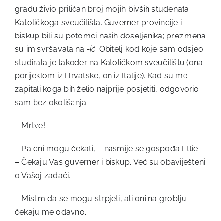
gradu živio priličan broj mojih bivših studenata
Katoličkoga sveučilišta. Guverner provincije i
biskup bili su potomci naših doseljenika; prezimena
su im svršavala na
-ić
. Obitelj kod koje sam odsjeo
studirala je također na Katoličkom sveučilištu (ona
porijeklom iz Hrvatske, on iz Italije). Kad su me
zapitali koga bih želio najprije posjetiti, odgovorio
sam bez okolišanja:
– Mrtve!
– Pa oni mogu čekati, – nasmije se gospođa Ettie.
– Čekaju Vas guverner i biskup. Već su obaviješteni
o Vašoj zadaći.
– Mislim da se mogu strpjeti, ali oni na groblju
čekaju me odavno.