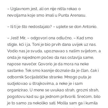
– Uglavnom jest, ali on nije ništa rekao o
nevoljama koje smo imali u Punta Arenasu.
– Ili ti je što nedostajalo? – uplete se don Antonio.
– Jest! Mir, – odgovori ona odlučno. – Kad smo
stigle, kći i ja, Toni je bio prvih dana uvijek uz nas.
Vodio nas je svuda, upoznavao s našim svijetom, a
onda je najednom počeo da nas ostavlja same,
napose navečer. Govorio je da mora na neke
sastanke. Tek smo kasnije doznale da je član, čak i
odbornik Socijalističke stranke. Mnogo puta je
sudjelovao u štrajkovima, a neke je i sam
organizirao. U mene se uvukao strah, grozni strah,
pogotovu kad su ga jednom pritvorili. Srećom, bilo
je to samo za nekoliko sati. Molila sam ga i kumila