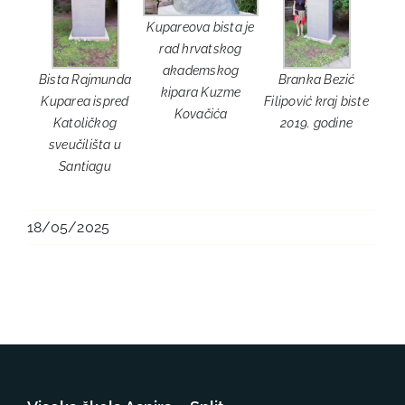
Kupareova bista je
rad hrvatskog
akademskog
Bista Rajmunda
Branka Bezić
kipara Kuzme
Kuparea ispred
Filipović kraj biste
Kovačića
Katoličkog
2019. godine
sveučilišta u
Santiagu
18/05/2025