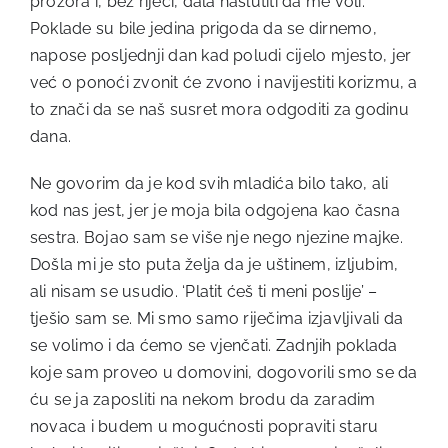
prozora i, bez riječi, dala naslutiti da me voli.
Poklade su bile jedina prigoda da se dirnemo,
napose posljednji dan kad poludi cijelo mjesto, jer
već o ponoći zvonit će zvono i navijestiti korizmu, a
to znači da se naš susret mora odgoditi za godinu
dana.
Ne govorim da je kod svih mladića bilo tako, ali
kod nas jest, jer je moja bila odgojena kao časna
sestra. Bojao sam se više nje nego njezine majke.
Došla mi je sto puta želja da je uštinem, izljubim,
ali nisam se usudio. ‘Platit ćeš ti meni poslije’ –
tješio sam se. Mi smo samo riječima izjavljivali da
se volimo i da ćemo se vjenčati. Zadnjih poklada
koje sam proveo u domovini, dogovorili smo se da
ću se ja zaposliti na nekom brodu da zaradim
novaca i budem u mogućnosti popraviti staru