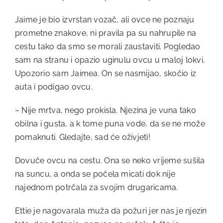
Jaime je bio izvrstan vozač, ali ovce ne poznaju
prometne znakove, ni pravila pa su nahrupile na
cestu tako da smo se morali zaustaviti. Pogledao
sam na stranu i opazio uginulu ovcu u maloj lokvi.
Upozorio sam Jaimea. On se nasmijao, skočio iz
auta i podigao ovcu.
– Nije mrtva, nego prokisla. Njezina je vuna tako
obilna i gusta, a k tome puna vode, da se ne može
pomaknuti. Gledajte, sad će oživjeti!
Dovuče ovcu na cestu. Ona se neko vrijeme sušila
na suncu, a onda se počela micati dok nije
najednom potrčala za svojim drugaricama.
Ettie je nagovarala muža da požuri jer nas je njezin