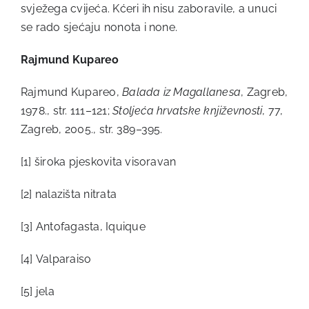
svježega cvijeća. Kćeri ih nisu zaboravile, a unuci
se rado sjećaju nonota i none.
Rajmund Kupareo
Rajmund Kupareo,
Balada iz Magallanesa
, Zagreb,
1978., str. 111–121;
Stoljeća hrvatske književnosti
, 77,
Zagreb, 2005., str. 389–395.
[1]
široka pjeskovita visoravan
[2]
nalazišta nitrata
[3]
Antofagasta, Iquique
[4]
Valparaiso
[5]
jela