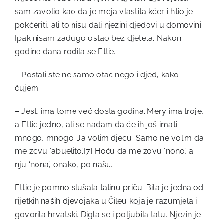
sam zavolio kao da je moja vlastita kćer i htio je
pokćeriti, ali to nisu dali njezini djedovi u domovini.
Ipak nisam zadugo ostao bez djeteta. Nakon
godine dana rodila se Ettie.
– Postali ste ne samo otac nego i djed, kako
čujem.
– Jest, ima tome već dosta godina. Mery ima troje,
a Ettie jedno, ali se nadam da će ih još imati
mnogo, mnogo. Ja volim djecu. Samo ne volim da
me zovu ‘abuelito’.
[7]
Hoću da me zovu ‘nono’, a
nju ‘nona’, onako, po našu.
Ettie je pomno slušala tatinu priču. Bila je jedna od
rijetkih naših djevojaka u Čileu koja je razumjela i
govorila hrvatski. Digla se i poljubila tatu. Njezin je