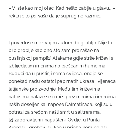
– Vi ste kao moj otac. Kad nešto zabije u glavu… –
rekla je to
po našu
da je suprug ne razmije.
I povedoše me svojim autom do groblja. Nije to
bilo groblje kao ono što sam pronašao na
pustinjskoj pampi
[1]
Atakame gdje strše križevi s
izblijedjelim imenima na pješčanim humcima.
Budući da u pustinji nema cvijeća, ondje se
ponekad nađu ostatci papirnatih ukrasa i vijenaca
talijanske proizvodnje. Među tim križevima i
natpisima nalaze se i oni s prezimenima i imenima
naših doseljenika, napose Dalmatinaca, koji su u
potrazi za srećom našli smrt u salitrerama,
[2]
zaboravljeni i napušteni. Ovdje, u Punta
Arenasu, grobovi su kao u priobalnom pojasu