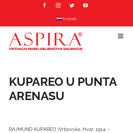
Skip
Facebook
Instagram
Twitter
YouTube
to
content
hrvatski
KUPAREO U PUNTA
ARENASU
RAJMUND KUPAREO (Vrbovska, Hvar, 1914. –