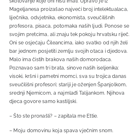
školovanje koje oni nisu imali. Upravo je iz
Mageljanesa proizašao najveći broj intelektualaca,
liječnika, odvjetnika, ekonomista, sveučilišnih
profesora, pisaca, potomaka naših ljudi. Ponose se
svojim pretcima, ali znaju tek pokoju hrvatsku riječ.
Oni se osjećaju Čileancima, iako svatko od njih želi
bar jednom posjetiti zemlju svojih otaca i djedova.
Malo ima čistih brakova naših domorodaca.
Poznavao sam tri brata, sinove naših iseljenika:
visoki, kršni i pametni momci, sva su trojica danas
sveučilišni profesori; stariji je oženjen Španjolkom,
srednji Njemicom, a najmlađi Talijankom. Njihova
djeca govore samo kastiljski.
– Što ste pronašli? – zapitala me Ettie.
– Moju domovinu koja spava vječnim snom.