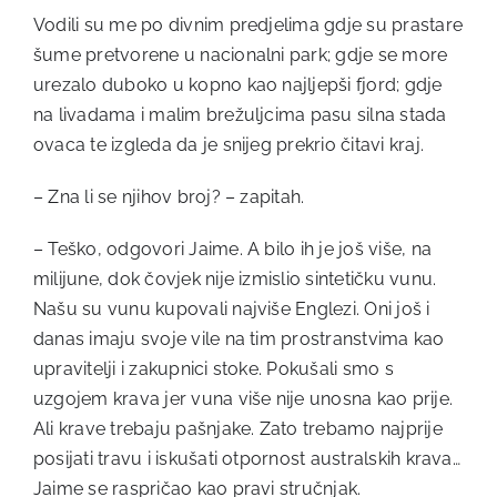
Vodili su me po divnim predjelima gdje su prastare
šume pretvorene u nacionalni park; gdje se more
urezalo duboko u kopno kao najljepši fjord; gdje
na livadama i malim brežuljcima pasu silna stada
ovaca te izgleda da je snijeg prekrio čitavi kraj.
– Zna li se njihov broj? – zapitah.
– Teško, odgovori Jaime. A bilo ih je još više, na
milijune, dok čovjek nije izmislio sintetičku vunu.
Našu su vunu kupovali najviše Englezi. Oni još i
danas imaju svoje vile na tim prostranstvima kao
upravitelji i zakupnici stoke. Pokušali smo s
uzgojem krava jer vuna više nije unosna kao prije.
Ali krave trebaju pašnjake. Zato trebamo najprije
posijati travu i iskušati otpornost australskih krava…
Jaime se raspričao kao pravi stručnjak.