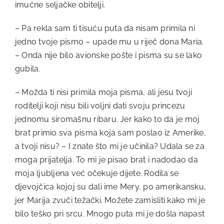
imućne seljačke obitelji.
– Pa rekla sam ti tisuću puta da nisam primila ni
jedno tvoje pismo – upade mu u riječ dona Maria.
– Onda nije bilo avionske pošte i pisma su se lako
gubila.
– Možda ti nisi primila moja pisma, ali jesu tvoji
roditelji koji nisu bili voljni dati svoju princezu
jednomu siromašnu ribaru. Jer kako to da je moj
brat primio sva pisma koja sam poslao iz Amerike,
a tvoji nisu? – I znate što mi je učinila? Udala se za
moga prijatelja. To mi je pisao brat i nadodao da
moja ljubljena već očekuje dijete. Rodila se
djevojčica kojoj su dali ime Mery, po amerikansku,
jer Marija zvuči težački. Možete zamisliti kako mi je
bilo teško pri srcu. Mnogo puta mi je došla napast