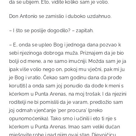
da se ubijem. Eto, vidite koliko sam je volio.
Don Antonio se zamislio i duboko uzdahnuo.
– I što se poslije dogodilo? – zapitah.
– E, onda se upleo Bog i jednoga dana pozvao k
sebi njezinoga dobroga muža. Priznajem da je bio
bolji od mene, a ne samo imućniji. Možda sam je ja
ipak više volio nego on, pokoj mu vječni, pak mi ju
je Bog i vratio. Čekao sam godinu dana da prođe
korut
[6]
a onda sam joj ponudio da dođe k meni s
kćerkom u Punta Arenas, na moj trošak. I da njezini
roditelji ne bi pomislili da je varam, predložio sam
joj odmah vjenčanje ‘per procura’ (preko
opunomoćenika). Tako smo i učinili i eto ti nje s
kćerkom u Punta Arenas. Imao sam veliki dućan
mješovite robe i nad njim ovaj stan. Djevojčicu