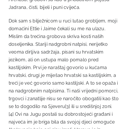
Jadrana, čisti, bijeli i puni cvijeća.
Dok sam s bilježnicom u ruci lutao grobljem, moji
domaćini Ettie i Jaime čekali su me na ulazu.
Mislim da trećina grobova skriva kosti naših
doseljenika. Stariji nadgrobni natpisi, nerijetko
veoma dirljiva sadržaja, pisani su hrvatskim
jezikom, ali on ustupa malo pomalo pred
kastiljskim. Prvi je naraštaj govorio u kućama
hrvatski, drugi je miješao hrvatski sa kastiljskim, a
treći je već govorio samo kastiljski. A to se opaža i
na nadgrobnim natpisima. Ti naši vrijedni pomorci,
trgovci i zanatlije nisu se naročito obogatili kao što
se to dogodilo na Sjeveru
[3]
ili u središnjoj zoni.
[4]
Ovi na Jugu postali su dobrostojeći građani i
najveća im je briga bila da svojoj djeci omoguće