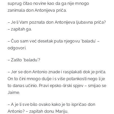
suprug čitao novine kao da ga nije mnogo
zanimala don Antonijeva priča.
– Je li Vam poznata don Antonijeva ljubavna priča?
– zapitah ga.
– Čuo sam već desetak puta njegovu ‘baladu’ –
odgovori.
– Zašto ‘baladu’?
– Jer se don Antonio znade i rasplakati dok je priča.
On to čini mnogo dulje i s više potankosti nego li je
to danas učinio. Pravi epsko-lirski spjev – smijao se
Jaime.
– A je li sve bilo ovako kako je to ispričao don
Antonio? – zapitah donu Mariju.