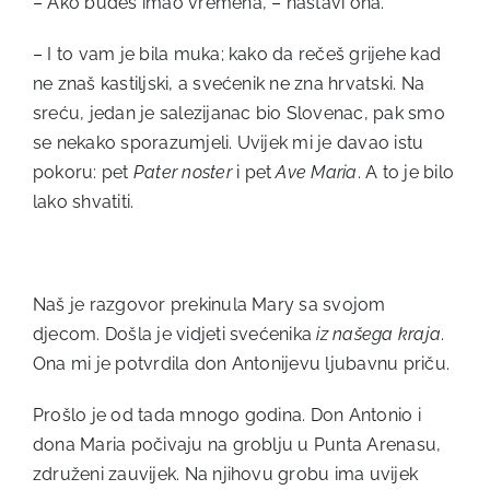
– Ako budeš imao vremena, – nastavi ona.
– I to vam je bila muka; kako da rečeš grijehe kad
ne znaš kastiljski, a svećenik ne zna hrvatski. Na
sreću, jedan je salezijanac bio Slovenac, pak smo
se nekako sporazumjeli. Uvijek mi je davao istu
pokoru: pet
Pater noster
i pet
Ave Maria
. A to je bilo
lako shvatiti.
Naš je razgovor prekinula Mary sa svojom
djecom. Došla je vidjeti svećenika
iz našega kraja
.
Ona mi je potvrdila don Antonijevu ljubavnu priču.
Prošlo je od tada mnogo godina. Don Antonio i
dona Maria počivaju na groblju u Punta Arenasu,
združeni zauvijek. Na njihovu grobu ima uvijek