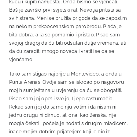
kuću i kupiti namještaj. Onda bismo se vjenčali.
Baš je završio prvi svjetski rat. Nevolja pritisla sa
svih strana. Meni se pružila prigoda da se zaposlim
na nekom prekooceanskom parobrodu. Plaća je
bila dobra, a ja se pomamio i pristao. Pisao sam
svojoj dragoj da ću biti odsutan dulje vremena, ali
da ću zaraditi mnogo novaca i vratiti se da se
vjenčamo.
Tako sam stigao najprije u Montevideo, a onda u
Punta Arenas. Ovdje sam se iskrcao po nagovoru
mojih sumještana u uvjerenju da ću se obogatiti.
Pisao sam joj opet i sve joj lijepo rastumačio.
Rekao sam joj da samo nju volim i da nisam ni
jednu drugu ni dirnuo, ali ona, kao ženska, nije
mogla čekati i počela je hodati s drugim mladićem,
inače mojim dobrim prijateljem koji je bio iz