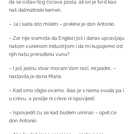
da se ostavi tog ćorava posla, ali on je tvrd kao
naš dalmatinski kamen.
– Ja i sada isto mislim – prekine je don Antonio.
– Zar nije sramota da Englezi još i danas upravljaju
našom vunenom industrijom i da mi kupujemo od
njih našu prerađenu vunu?
– I još jednu stvar moram Vam reći,
mi padre
, –
nastavila je dona Maria.
– Kad smo stigle ovamo, išao je s nama svuda pa i
u crkvu, a poslije ni crkve ni ispovijedi.
– Ispovjedit ću se kad budem umirao – opet će
don Antonio.