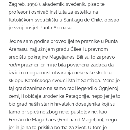
Zagreb, 1996.), akademik, svećenik, pisac te
profesor i osnivač Instituta za estetiku na
Katoličkom sveučilištu u Santiagu de Chile, opisao
je svoj posjet Punta Arenasu:
Jedne sam godine proveo ljetne praznike u Punta
Arenasu, najjužnijem gradu Čilea i upravnom
središtu pokrajine Mageljanes. Bili su to zapravo
radni
praznici jer mi je bila povjerena zadaća da
izvidim mogućnost otvaranja neke više škole u
sklopu Katoličkoga sveučilišta iz Santiaga. Mene je
taj grad zanimao ne samo radi legendi o Ognjenoj
zemlji i običaja urođenika Patagonije, nego jer je to
bio grad naših starih hrvatskih doseljenika koji su
tamo prispjeli ne zbog neke pustolovine, kao
Fernão de Magalhães (Ferdinand Mageljan), nego
jer ih je na to prisilila borba za život. U tom je