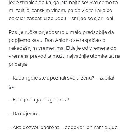
jede stranice od knjiga. Ne bojte se! Sve ćemo to
mi zaliti čileanskim vinom, pa da vidite kako će
bakalar zaspati u želudcu – smijao se šjor Toni.
Poslije ručka prijeđosmo u malo predsoblje da
popijemo kavu. Don Antonio se raspričao o
nekadašnjim vremenima. Ettie je od vremena do
vremena prevodila mužu najvažnije ulomke tatina
pričanja.
– Kada i gdje ste upoznali svoju ženu? – zapitah
ga.
– E, to je duga, duga priča!
– Da čujemo!
– Ako dozvoli padrona – odgovori on namigujući