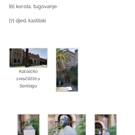
[6]
korota, tugovanje
[7]
djed, kastilski
Katoličko
sveučilište u
Santiagu