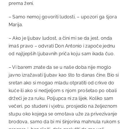
prema ženi.
– Samo nemoj govoriti ludosti, – upozori ga šjora
Marija.
– Ako je ljubav ludost, a čini mi se da jest, onda
imaš pravo – odvrati Don Antonio i započe jednu
od najljepših ljubavnih priča koju sam ikada čuo.
– Vi barem znate da se u naše doba nije moglo
javno izražavati ljubav kao što to danas čine. Bio si
sretan ako si mogao mladu otpratiti od crkve do
kuće ili ako si nedjeljom s njom prošetao po obali
držeći je za ruku. Poljupca ni za lijek. Koliko sam
večeri, po studeni i vjetru, prosjedio na željeznom
stupu oko kojega se omotava uže za privezivanje
brodova, samo da bi mi šinjorina mahnula rukom s