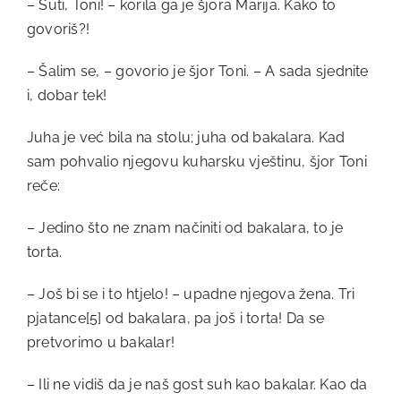
– Šuti, Toni! – korila ga je šjora Marija. Kako to
govoriš?!
– Šalim se, – govorio je šjor Toni. – A sada sjednite
i, dobar tek!
Juha je već bila na stolu; juha od bakalara. Kad
sam pohvalio njegovu kuharsku vještinu, šjor Toni
reče:
– Jedino što ne znam načiniti od bakalara, to je
torta.
– Još bi se i to htjelo! – upadne njegova žena. Tri
pjatance
[5]
od bakalara, pa još i torta! Da se
pretvorimo u bakalar!
– Ili ne vidiš da je naš gost suh kao bakalar. Kao da