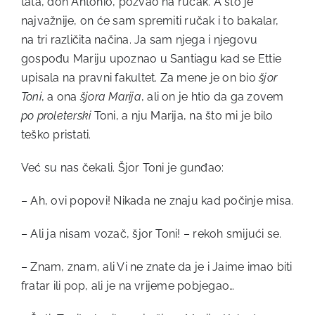
tata, don Antonio, pozvao na ručak. A što je
najvažnije, on će sam spremiti ručak i to bakalar,
na tri različita načina. Ja sam njega i njegovu
gospođu Mariju upoznao u Santiagu kad se Ettie
upisala na pravni fakultet. Za mene je on bio
šjor
Toni
, a ona
šjora Marija
, ali on je htio da ga zovem
po proleterski
Toni, a nju Marija, na što mi je bilo
teško pristati.
Već su nas čekali. Šjor Toni je gunđao:
– Ah, ovi popovi! Nikada ne znaju kad počinje misa.
– Ali ja nisam vozač, šjor Toni! – rekoh smijući se.
– Znam, znam, ali Vi ne znate da je i Jaime imao biti
fratar ili pop, ali je na vrijeme pobjegao…