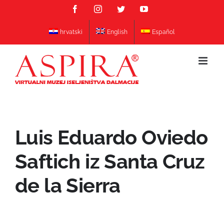
Skip
Facebook
Instagram
Twitter
YouTube
to
content
hrvatski
English
Español
Luis Eduardo Oviedo
Saftich iz Santa Cruz
de la Sierra