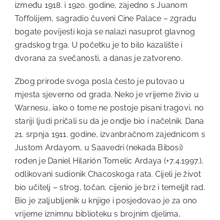
između 1918. i 1920. godine, zajedno s Juanom
Toffolijem, sagradio čuveni Cine Palace – zgradu
bogate povijesti koja se nalazi nasuprot glavnog
gradskog trga. U početku je to bilo kazalište i
dvorana za svečanosti, a danas je zatvoreno.
Zbog prirode svoga posla često je putovao u
mjesta sjeverno od grada. Neko je vrijeme živio u
Warnesu, iako o tome ne postoje pisani tragovi, no
stariji ljudi pričali su da je ondje bio i načelnik. Dana
21. srpnja 1911. godine, izvanbračnom zajednicom s
Justom Ardayom, u Saavedri (nekada Bibosi)
rođen je Daniel Hilarión Tomelic Ardaya (+7.4.1997.),
odlikovani sudionik Chacoskoga rata. Cijeli je život
bio učitelj – strog, točan, cijenio je brz i temeljit rad.
Bio je zaljubljenik u knjige i posjedovao je za ono
vrijeme iznimnu biblioteku s brojnim djelima,