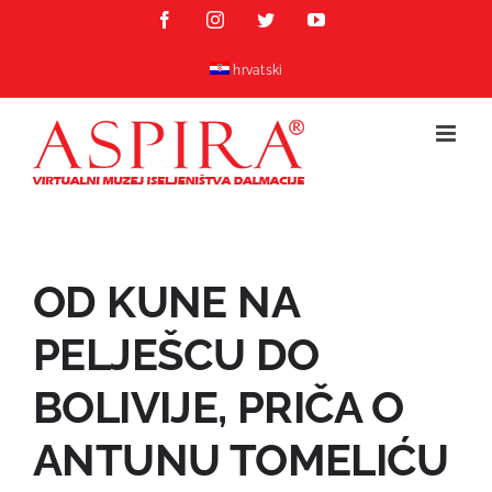
Skip
Facebook
Instagram
Twitter
YouTube
to
content
hrvatski
OD KUNE NA
PELJEŠCU DO
BOLIVIJE, PRIČA O
ANTUNU TOMELIĆU