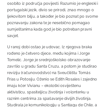
osobito iz područja povijesti. Razumio je engleski i
portugalski jezik, divio se prirodi, znao mnogo o
ljekovitom bilju, a također je bio poznat po svome
poznavanju zakona te je nesebično pomagao
sumještanima kada god je bio potreban pravni
savjet.
U ranoj dobi ostao je udovac. Iz njegova braka
rođeno je četvero djece, među kojima i Jorge
Tomelic. Jorge je srednjoškolsko obrazovanje
završio u gradu Santa Cruzu, a potom je studirao
reviziju (računovodstvo) na Sveučilištu Tomás
Frías u Potosíju. Oženio se Edith Rosales i zajedno
imaju kćer Vivianu – ekološki osviještenu
aktivisticu, spasiteljicu životinja i volonterku u
raznim centrima za spašavanje divljih životinja.
Studirala je komunikologiju u Santiagu de Chile, a