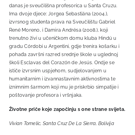
danas je sveučilišna profesorica u Santa Cruzu.
Ima dvoje djece: Jorgea Sebastiána (2004.),
izvrsnog studenta prava na Sveučilištu Gabriel
René Moreno, i Damira Andrésa (2008.), koji
trenutno živi u učeničkom domu kluba Hindú u
gradu Córdobi u Argentini, gdje trenira košarku i
pohađa završni razred srednje škole u uglednoj
školi Esclavas del Corazón de Jesús. Ondje se
ističe izvrsnim uspjehom, sudjelovanjem u
humanitarnim i izvannastavnim aktivnostima te
iznimnim šarmom koji mu je priskrbio simpatije i
poštovanje profesora i vršnjaka.
Životne priče koje započinju s one strane svijeta.
Vivian Tomelic,
Santa Cruz De La Sierra,
Bolivija