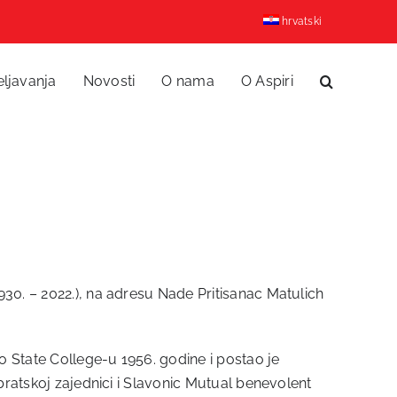
hrvatski
eljavanja
Novosti
O nama
O Aspiri
30. – 2022.), na adresu Nade Pritisanac Matulich
co State College-u 1956. godine i postao je
bratskoj zajednici i Slavonic Mutual benevolent