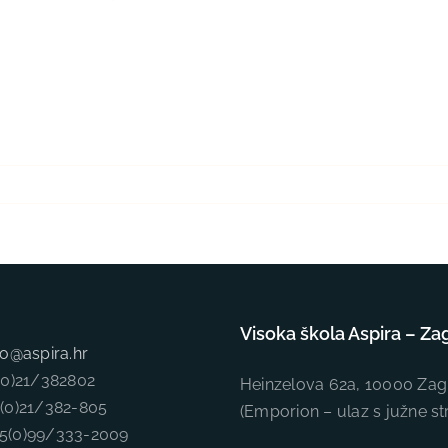
Visoka škola Aspira – Za
fo@aspira.hr
5(0)21/382802
Heinzelova 62a, 10000 Zag
5(0)21/382-805
(Emporion – ulaz s južne st
85(0)99/333-2009