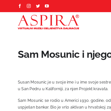
Skip
Facebook
Instagram
Twitter
YouTube
to
content
Sam Mosunic i njego
Susan Mosunic je u svoje ime i u ime svoje sestre
u San Pedru u Kaliforniji, za njen Projekt kravata.
Sam Mosunic se rodio u Americi 1930. godine, od ro
uspješan bankar. Bio je vrlo aktivan u hrvatskoj z