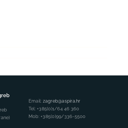
greb
Email:
zagreb@aspira.hr
Tel: +385(0)1/64 46 360
reb
Mob: +385(0)99/336-5500
rane)