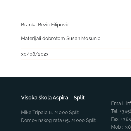
Branka Bezić Filipović
Materijali dobrotom Susan Mosunic
30/08/2023
Visoka škola Aspira – Split
Email:
in
Tel: +38
Mike Tripala 6, 21000 Split
Fax: +38
Domovinskog rata 65, 21000 Split
Mob.:+3