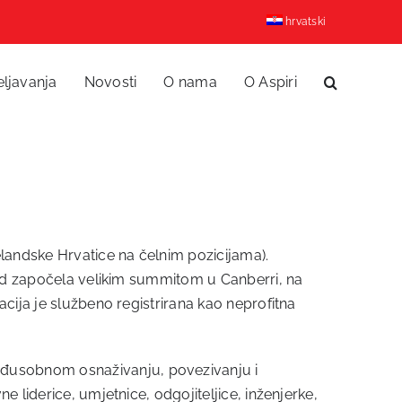
hrvatski
eljavanja
Novosti
O nama
O Aspiri
andske Hrvatice na čelnim pozicijama).
 rad započela velikim summitom u Canberri, na
cija je službeno registrirana kao neprofitna
eđusobnom osnaživanju, povezivanju i
 liderice, umjetnice, odgojiteljice, inženjerke,