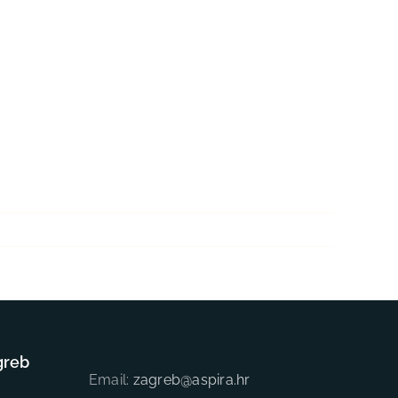
greb
Email:
zagreb@aspira.hr