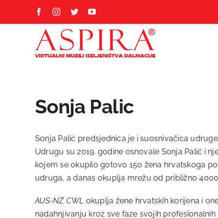
Skip
Facebook
Instagram
Twitter
YouTube
to
content
Sonja Palic
Sonja Palić predsjednica je i suosnivačica udrug
Udrugu su 2019. godine osnovale Sonja Palić i nje
kojem se okupilo gotovo 150 žena hrvatskoga podri
udruga, a danas okuplja mrežu od približno 4000 
AUS-NZ CWL
okuplja žene hrvatskih korijena i 
nadahnjivanju kroz sve faze svojih profesionalnih 