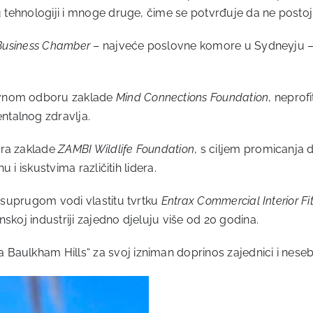
 u tehnologiji i mnoge druge, čime se potvrđuje da ne postoj
 Business Chamber
– najveće poslovne komore u Sydneyju – u 
avnom odboru zaklade
Mind Connections Foundation
, neprof
ntalnog zdravlja.
ora zaklade
ZAMBI Wildlife Foundation
, s ciljem promicanja d
u i iskustvima različitih lidera.
a suprugom vodi vlastitu tvrtku
Entrax Commercial Interior Fi
skoj industriji zajedno djeluju više od 20 godina.
Baulkham Hills“ za svoj izniman doprinos zajednici i neseb