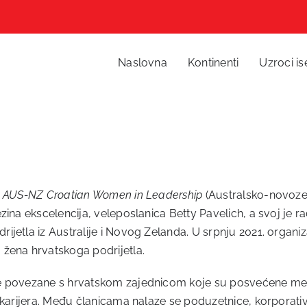
Naslovna
Kontinenti
Uzroci is
e
AUS-NZ Croatian Women in Leadership
(Australsko-novozel
zina ekscelencija, veleposlanica Betty Pavelich, a svoj je
jetla iz Australije i Novog Zelanda. U srpnju 2021. organiza
žena hrvatskoga podrijetla.
one povezane s hrvatskom zajednicom koje su posvećene m
karijera. Među članicama nalaze se poduzetnice, korporativne