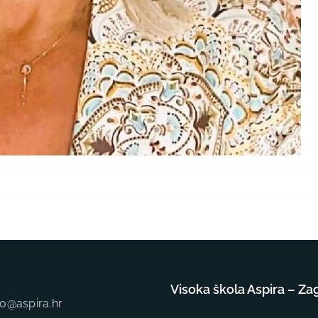
Visoka škola Aspira – Za
fo@aspira.hr