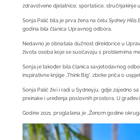
zdravstvene djelatnice, sportašice, stručnjakinje
Sonja Palić bila je prva žena na čelu
Sydney Hills
godina bila članica Upravnog odbora.
Nedavno je obnašala dužnost direktorice u Upr
života osoba koje se suočavaju s problemima me
Sonja je također bila članica savjetodavnog odb
inspirativne knjige „Think Big“, zbirke priča o uspjeh
Sonja Palić živi i radi u Sydneyju, gdje zajedno s
preinake i uređenja poslovnih prostora. U građevin
Godine 2021. proglašena je „Ženom godine okruga 