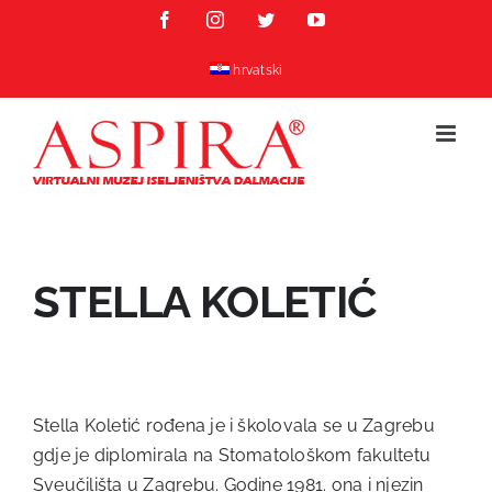
Skip
Facebook
Instagram
Twitter
YouTube
to
content
hrvatski
STELLA KOLETIĆ
Stella Koletić rođena je i školovala se u Zagrebu
gdje je diplomirala na Stomatološkom fakultetu
Sveučilišta u Zagrebu. Godine 1981. ona i njezin