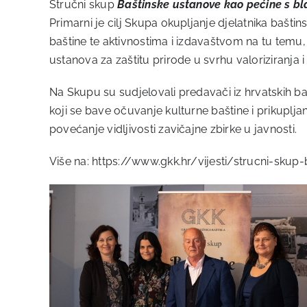
Stručni skup
Baštinske ustanove kao pećine s b
Primarni je cilj Skupa okupljanje djelatnika bašt
baštine te aktivnostima i izdavaštvom na tu temu, a
ustanova za zaštitu prirode u svrhu valoriziranja 
Na Skupu su sudjelovali predavači iz hrvatskih bašt
koji se bave očuvanje kulturne baštine i prikupljan
povećanje vidljivosti zavičajne zbirke u javnosti.
Više na:
https://www.gkk.hr/vijesti/strucni-sku