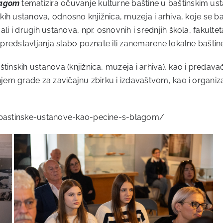
lagom
tematizira očuvanje kulturne baštine u baštinskim us
inskih ustanova, odnosno knjižnica, muzeja i arhiva, koje se
li i drugih ustanova, npr. osnovnih i srednjih škola, fakultet
i predstavljanja slabo poznate ili zanemarene lokalne baštin
inskih ustanova (knjižnica, muzeja i arhiva), kao i predavači 
jem građe za zavičajnu zbirku i izdavaštvom, kao i organizaci
p-bastinske-ustanove-kao-pecine-s-blagom/