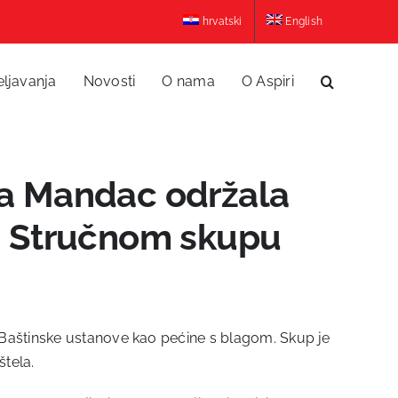
hrvatski
English
eljavanja
Novosti
O nama
O Aspiri
a Mandac održala
a Stručnom skupu
 Baštinske ustanove kao pećine s blagom. Skup je
štela.