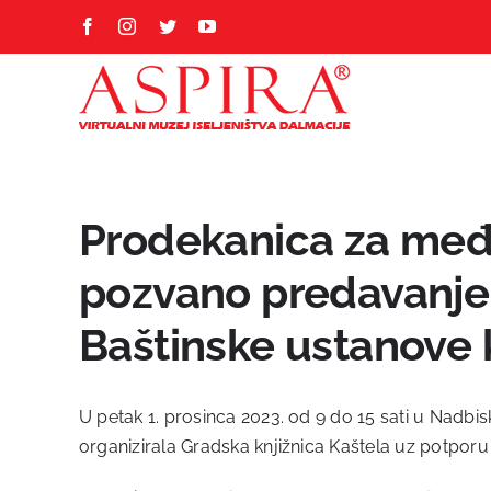
Skip
Facebook
Instagram
Twitter
YouTube
to
content
Prodekanica za međ
pozvano predavanje
Baštinske ustanove
U petak 1. prosinca 2023. od 9 do 15 sati u Nadb
organizirala Gradska knjižnica Kaštela uz potporu 