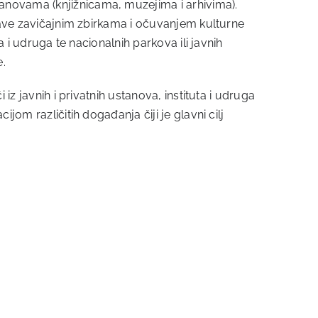
tanovama (knjižnicama, muzejima i arhivima).
 bave zavičajnim zbirkama i očuvanjem kulturne
a i udruga te nacionalnih parkova ili javnih
e.
iz javnih i privatnih ustanova, instituta i udruga
jom različitih događanja čiji je glavni cilj