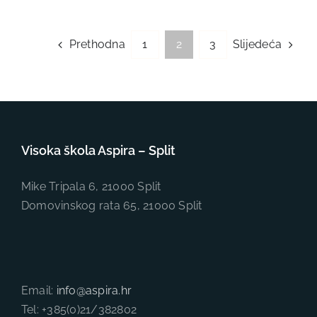
Prethodna
Slijedeća
1
2
3
Visoka škola Aspira – Split
Mike Tripala 6, 21000 Split
Domovinskog rata 65, 21000 Split
Email:
info@aspira.hr
Tel: +385(0)21/382802