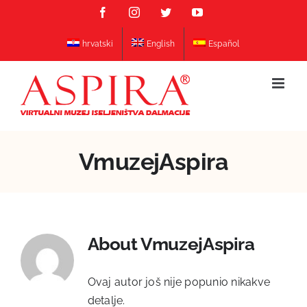
Skip
Facebook
Instagram
Twitter
YouTube
to
content
hrvatski
English
Español
VmuzejAspira
About
VmuzejAspira
Ovaj autor još nije popunio nikakve
detalje.